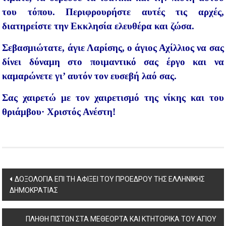
του τόπου. Περιφρουρήστε αυτές τις αρχές,
διατηρείστε την Εκκλησία ελευθέρα και ζώσα.
Σεβασμιώτατε, άγιε Λαρίσης, ο άγιος Αχίλλιος να σας
δίνει δύναμη στο ποιμαντικό σας έργο και να
καμαρώνετε γι’ αυτόν τον ευσεβή λαό σας.
Σας χαιρετώ με τον χαιρετισμό της νίκης και του
θριάμβου· Χριστός Ανέστη!
Post
ΔΟΞΟΛΟΓΙΑ ΕΠΙ ΤΗ ΑΦΙΞΕΙ ΤΟΥ ΠΡΟΕΔΡΟΥ ΤΗΣ ΕΛΛΗΝΙΚΗΣ
ΔΗΜΟΚΡΑΤΙΑΣ
navigation
ΠΛΗΘΗ ΠΙΣΤΩΝ ΣΤΑ ΜΕΘΕΟΡΤΑ ΚΑΙ ΚΤΗΤΟΡΙΚΑ ΤΟΥ ΑΓΙΟΥ