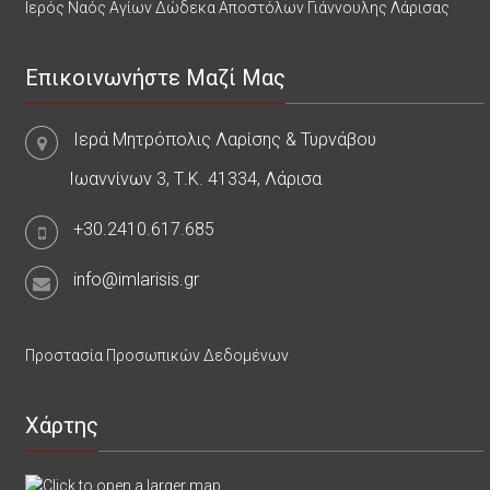
Ιερός Ναός Αγίων Δώδεκα Αποστόλων Γιάννουλης Λάρισας
Επικοινωνήστε Μαζί Μας
Ιερά Μητρόπολις Λαρίσης & Τυρνάβου
Ιωαννίνων 3, Τ.Κ. 41334, Λάρισα
+30.2410.617.685
info@imlarisis.gr
Προστασία Προσωπικών Δεδομένων
Χάρτης