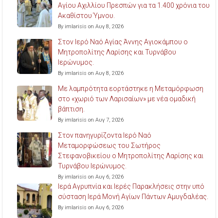
Αγίου Αχιλλίου Πρεσπών για τα 1.400 χρόνια του
Ακαθίστου Ύμνου.
By imlarisis on Αυγ 8, 2026
Στον Ιερό Ναό Αγίας Άννης Αγιοκάμπου ο
Μητροπολίτης Λαρίσης και Τυρνάβου
Ιερώνυμος.
By imlarisis on Αυγ 8, 2026
Με λαμπρότητα εορτάστηκε η Μεταμόρφωση
στο «χωριό των Λαρισαίων» με νέα ομαδική
βάπτιση.
By imlarisis on Αυγ 7, 2026
Στον πανηγυρίζοντα Ιερό Ναό
Μεταμορφώσεως του Σωτήρος
Στεφανοβικείου ο Μητροπολίτης Λαρίσης και
Τυρνάβου Ιερώνυμος.
By imlarisis on Αυγ 6, 2026
Ιερά Αγρυπνία και Ιερές Παρακλήσεις στην υπό
σύσταση Ιερά Μονή Αγίων Πάντων Αμυγδαλέας.
By imlarisis on Αυγ 6, 2026