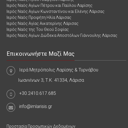
Ιερός Ναός Αγίων Πέτρου και Παύλου Λαρίσης
Ιερός Ναός Αγίων Κωνσταντίνου και Ελένης Λάρισας
Ιερός Ναός Προφήτη Ηλία Λάρισας
Ιερός Ναός Αγίας Αικατερίνης Λάρισας
Ιερός Ναός της Του Θεού Σοφίας
Ιερός Ναός Αγίων Δώδεκα Αποστόλων Γιάννουλης Λάρισας
Επικοινωνήστε Μαζί Μας
Ιερά Μητρόπολις Λαρίσης & Τυρνάβου
Ιωαννίνων 3, Τ.Κ. 41334, Λάρισα
+30.2410.617.685
info@imlarisis.gr
Προστασία Προσωπικών Δεδομένων