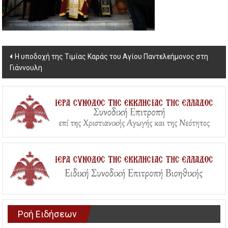
Post
Η υποδοχή της Τιμίας Καράς του Αγίου Παντελεήμονος στη
Γιάννουλη
navigation
Ροή Ειδήσεων