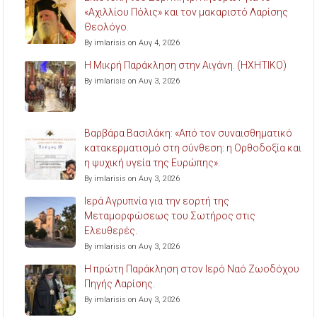
«Αχιλλίου Πόλις» και τον μακαριστό Λαρίσης
Θεολόγο.
By imlarisis on Αυγ 4, 2026
Η Μικρή Παράκληση στην Αιγάνη. (ΗΧΗΤΙΚΟ)
By imlarisis on Αυγ 3, 2026
Βαρβάρα Βασιλάκη: «Από τον συναισθηματικό
κατακερματισμό στη σύνθεση: η Ορθοδοξία και
η ψυχική υγεία της Ευρώπης».
By imlarisis on Αυγ 3, 2026
Ιερά Αγρυπνία για την εορτή της
Μεταμορφώσεως του Σωτήρος στις
Ελευθερές.
By imlarisis on Αυγ 3, 2026
Η πρώτη Παράκληση στον Ιερό Ναό Ζωοδόχου
Πηγής Λαρίσης.
By imlarisis on Αυγ 3, 2026