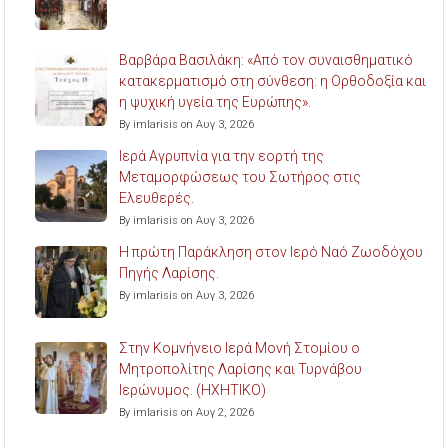
Βαρβάρα Βασιλάκη: «Από τον συναισθηματικό
κατακερματισμό στη σύνθεση: η Ορθοδοξία και
η ψυχική υγεία της Ευρώπης».
By imlarisis on Αυγ 3, 2026
Ιερά Αγρυπνία για την εορτή της
Μεταμορφώσεως του Σωτήρος στις
Ελευθερές.
By imlarisis on Αυγ 3, 2026
Η πρώτη Παράκληση στον Ιερό Ναό Ζωοδόχου
Πηγής Λαρίσης.
By imlarisis on Αυγ 3, 2026
Στην Κομνήνειο Ιερά Μονή Στομίου ο
Μητροπολίτης Λαρίσης και Τυρνάβου
Ιερώνυμος. (ΗΧΗΤΙΚΟ)
By imlarisis on Αυγ 2, 2026