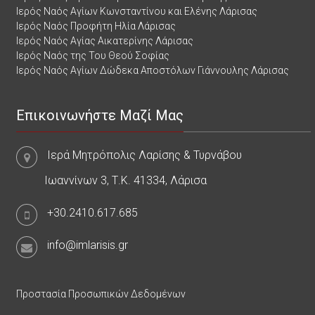
Ιερός Ναός Αγίων Κωνσταντίνου και Ελένης Λάρισας
Ιερός Ναός Προφήτη Ηλία Λάρισας
Ιερός Ναός Αγίας Αικατερίνης Λάρισας
Ιερός Ναός της Του Θεού Σοφίας
Ιερός Ναός Αγίων Δώδεκα Αποστόλων Γιάννουλης Λάρισας
Επικοινωνήστε Μαζί Μας
Ιερά Μητρόπολις Λαρίσης & Τυρνάβου
Ιωαννίνων 3, Τ.Κ. 41334, Λάρισα
+30.2410.617.685
info@imlarisis.gr
Προστασία Προσωπικών Δεδομένων