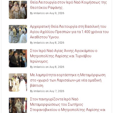
Θεία Λειτουργία στον Ιερό Ναό Κοιμήσεως της
Θεοτόκου Ραψάνης.
By imlarisis on Αυγ 9, 2026
Αρχιερατική Θεία Λειτουργία στη Βασιλική του
Αγίου Αχιλλίου Πρεσπών για τα 1.400 χρόνια του
Ακαθίστου Ύμνου.
By imlarisis on Αυγ 8, 2026
Στον Ιερό Ναό Αγίας Άννης Αγιοκάμπου ο
Μητροπολίτης Λαρίσης και Τυρνάβου
Ιερώνυμος.
By imlarisis on Αυγ 8, 2026
Με λαμπρότητα εορτάστηκε η Μεταμόρφωση
στο «χωριό των Λαρισαίων» με νέα ομαδική
βάπτιση.
By imlarisis on Αυγ 7, 2026
Στον πανηγυρίζοντα Ιερό Ναό
Μεταμορφώσεως του Σωτήρος
Στεφανοβικείου ο Μητροπολίτης Λαρίσης και