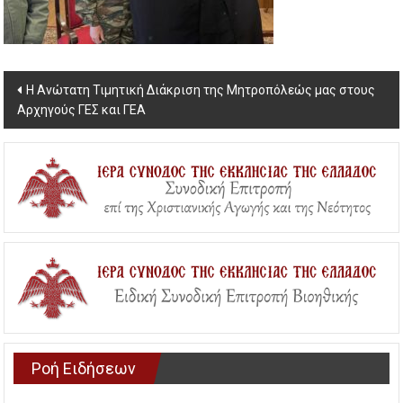
Post
Η Ανώτατη Τιμητική Διάκριση της Μητροπόλεώς μας στους
Αρχηγούς ΓΕΣ και ΓΕΑ
navigation
Ροή Ειδήσεων