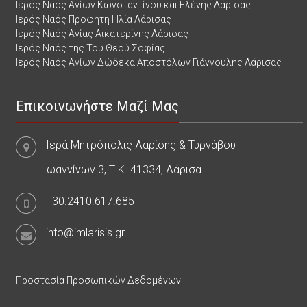
Ιερός Ναός Αγίων Κωνσταντίνου και Ελένης Λάρισας
Ιερός Ναός Προφήτη Ηλία Λάρισας
Ιερός Ναός Αγίας Αικατερίνης Λάρισας
Ιερός Ναός της Του Θεού Σοφίας
Ιερός Ναός Αγίων Δώδεκα Αποστόλων Γιάννουλης Λάρισας
Επικοινωνήστε Μαζί Μας
Ιερά Μητρόπολις Λαρίσης & Τυρνάβου
Ιωαννίνων 3, Τ.Κ. 41334, Λάρισα
+30.2410.617.685
info@imlarisis.gr
Προστασία Προσωπικών Δεδομένων