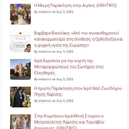
Η Μικρή Παράκληση στην Αιγάνη. (ΗΧΗΤΙΚΟ)
By imlarisis on Αυγ 3, 2026
Βαρβάρα Βασιλάκη: «Από τον συναισθηματικό
κατακερματισμό στη σύνθεση: η Ορθοδοξία και
η ψυχική υγεία της Ευρώπης».
By imlarisis on Αυγ 3, 2026
Ιερά Αγρυπνία για την εορτή της
Μεταμορφώσεως του Σωτήρος στις
Ελευθερές.
By imlarisis on Αυγ 3, 2026
Η πρώτη Παράκληση στον Ιερό Ναό Ζωοδόχου
Πηγής Λαρίσης.
By imlarisis on Αυγ 3, 2026
Στην Κομνήνειο Ιερά Μονή Στομίου ο
Μητροπολίτης Λαρίσης και Τυρνάβου
Ιερώνυμος. (ΗΧΗΤΙΚΟ)