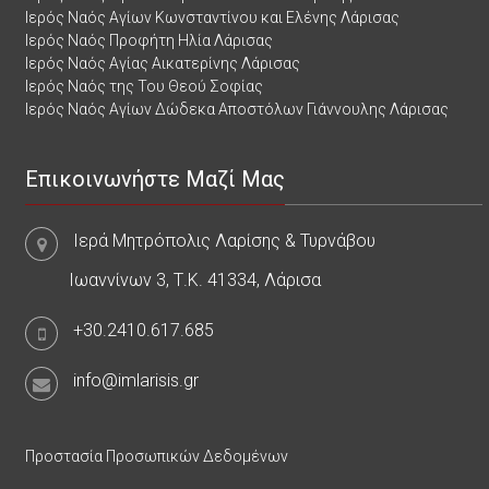
Ιερός Ναός Αγίων Κωνσταντίνου και Ελένης Λάρισας
Ιερός Ναός Προφήτη Ηλία Λάρισας
Ιερός Ναός Αγίας Αικατερίνης Λάρισας
Ιερός Ναός της Του Θεού Σοφίας
Ιερός Ναός Αγίων Δώδεκα Αποστόλων Γιάννουλης Λάρισας
Επικοινωνήστε Μαζί Μας
Ιερά Μητρόπολις Λαρίσης & Τυρνάβου
Ιωαννίνων 3, Τ.Κ. 41334, Λάρισα
+30.2410.617.685
info@imlarisis.gr
Προστασία Προσωπικών Δεδομένων