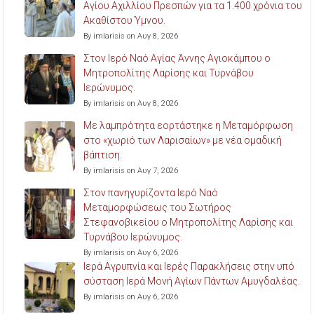
Αγίου Αχιλλίου Πρεσπών για τα 1.400 χρόνια του
Ακαθίστου Ύμνου.
By imlarisis on Αυγ 8, 2026
Στον Ιερό Ναό Αγίας Άννης Αγιοκάμπου ο
Μητροπολίτης Λαρίσης και Τυρνάβου
Ιερώνυμος.
By imlarisis on Αυγ 8, 2026
Με λαμπρότητα εορτάστηκε η Μεταμόρφωση
στο «χωριό των Λαρισαίων» με νέα ομαδική
βάπτιση.
By imlarisis on Αυγ 7, 2026
Στον πανηγυρίζοντα Ιερό Ναό
Μεταμορφώσεως του Σωτήρος
Στεφανοβικείου ο Μητροπολίτης Λαρίσης και
Τυρνάβου Ιερώνυμος.
By imlarisis on Αυγ 6, 2026
Ιερά Αγρυπνία και Ιερές Παρακλήσεις στην υπό
σύσταση Ιερά Μονή Αγίων Πάντων Αμυγδαλέας.
By imlarisis on Αυγ 6, 2026