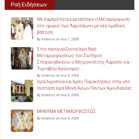
Ροή Ειδήσεων
Με λαμπρότητα εορτάστηκε η Μεταμόρφωση
στο «χωριό των Λαρισαίων» με νέα ομαδική
βάπτιση.
By imlarisis on Αυγ 7, 2026
Στον πανηγυρίζοντα Ιερό Ναό
Μεταμορφώσεως του Σωτήρος
Στεφανοβικείου ο Μητροπολίτης Λαρίσης και
Τυρνάβου Ιερώνυμος.
By imlarisis on Αυγ 6, 2026
Ιερά Αγρυπνία και Ιερές Παρακλήσεις στην υπό
σύσταση Ιερά Μονή Αγίων Πάντων Αμυγδαλέας.
By imlarisis on Αυγ 6, 2026
ΜΗΝΥΜΑ ΜΕΤΑΜΟΡΦΩΣΕΩΣ
By imlarisis on Αυγ 6, 2026