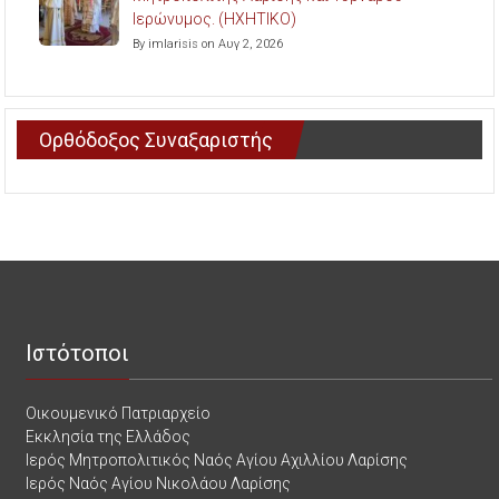
Ιερώνυμος. (ΗΧΗΤΙΚΟ)
By imlarisis on Αυγ 2, 2026
Ορθόδοξος Συναξαριστής
Ιστότοποι
Οικουμενικό Πατριαρχείο
Εκκλησία της Ελλάδος
Ιερός Μητροπολιτικός Ναός Αγίου Αχιλλίου Λαρίσης
Ιερός Ναός Αγίου Νικολάου Λαρίσης