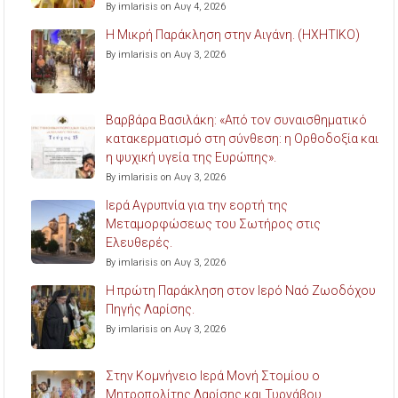
By imlarisis on Αυγ 4, 2026
Η Μικρή Παράκληση στην Αιγάνη. (ΗΧΗΤΙΚΟ)
By imlarisis on Αυγ 3, 2026
Βαρβάρα Βασιλάκη: «Από τον συναισθηματικό
κατακερματισμό στη σύνθεση: η Ορθοδοξία και
η ψυχική υγεία της Ευρώπης».
By imlarisis on Αυγ 3, 2026
Ιερά Αγρυπνία για την εορτή της
Μεταμορφώσεως του Σωτήρος στις
Ελευθερές.
By imlarisis on Αυγ 3, 2026
Η πρώτη Παράκληση στον Ιερό Ναό Ζωοδόχου
Πηγής Λαρίσης.
By imlarisis on Αυγ 3, 2026
Στην Κομνήνειο Ιερά Μονή Στομίου ο
Μητροπολίτης Λαρίσης και Τυρνάβου