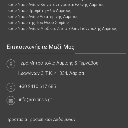
Ιερός Ναός Αγίων Κωνσταντίνου και Ελένης Λάρισας
Ιερός Ναός Προφήτη Ηλία Λάρισας
Ιερός Ναός Αγίας Αικατερίνης Λάρισας
Ιερός Ναός της Του Θεού Σοφίας
Ιερός Ναός Αγίων Δώδεκα Αποστόλων Γιάννουλης Λάρισας
Επικοινωνήστε Μαζί Μας
Ιερά Μητρόπολις Λαρίσης & Τυρνάβου
Ιωαννίνων 3, Τ.Κ. 41334, Λάρισα
+30.2410.617.685
info@imlarisis.gr
Προστασία Προσωπικών Δεδομένων