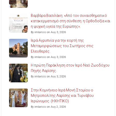
Βαρβάρα Βασιλάκη: «Από τον συναισθηματικό
κατακερματισμό στη σύνθεση: η Ορθοδοξία και
η ψυχική υγεία της Ευρώπης».
By imlarisis on Αυγ 3, 2026
Ιερά Αγρυπνία για την εορτή της
Μεταμορφώσεως του Σωτήρος στις
Ελευθερές.
By imlarisis on Αυγ 3, 2026
Η πρώτη Παράκληση στον Ιερό Ναό Ζωοδόχου
Πηγής Λαρίσης.
By imlarisis on Αυγ 3, 2026
Στην Κομνήνειο Ιερά Μονή Στομίου ο
Μητροπολίτης Λαρίσης και Τυρνάβου
Ιερώνυμος. (ΗΧΗΤΙΚΟ)
By imlarisis on Αυγ 2, 2026