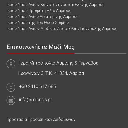
Ιερός Ναός Αγίων Κωνσταντίνου και Ελένης Λάρισας
Ιερός Ναός Προφήτη Ηλία Λάρισας
Ιερός Ναός Αγίας Αικατερίνης Λάρισας
Ιερός Ναός της Του Θεού Σοφίας
Ιερός Ναός Αγίων Δώδεκα Αποστόλων Γιάννουλης Λάρισας
Επικοινωνήστε Μαζί Μας
Ιερά Μητρόπολις Λαρίσης & Τυρνάβου
Ιωαννίνων 3, Τ.Κ. 41334, Λάρισα
+30.2410.617.685
info@imlarisis.gr
Προστασία Προσωπικών Δεδομένων