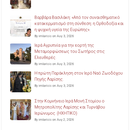
Βαρβάρα Βασιλάκη: «Από τον συναισθηματικό
κατακερματισμό στη σύνθεση: η Ορθοδοξία και
η ψυχική υγεία της Ευρώπης».
By imlarisis on Αυγ 3, 2026
Ιερά Αγρυπνία για την εορτή της
Μεταμορφώσεως του Σωτήρος στις
Ελευθερές.
By imlarisis on Αυγ 3, 2026
Η πρώτη Παράκληση στον Ιερό Ναό Ζωοδόχου
Πηγής Λαρίσης.
By imlarisis on Αυγ 3, 2026
Στην Κομνήνειο Ιερά Μονή Στομίου ο
Μητροπολίτης Λαρίσης και Τυρνάβου
Ιερώνυμος. (ΗΧΗΤΙΚΟ)
By imlarisis on Αυγ 2, 2026