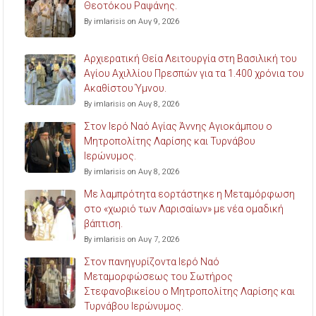
Θεοτόκου Ραψάνης.
By imlarisis on Αυγ 9, 2026
Αρχιερατική Θεία Λειτουργία στη Βασιλική του
Αγίου Αχιλλίου Πρεσπών για τα 1.400 χρόνια του
Ακαθίστου Ύμνου.
By imlarisis on Αυγ 8, 2026
Στον Ιερό Ναό Αγίας Άννης Αγιοκάμπου ο
Μητροπολίτης Λαρίσης και Τυρνάβου
Ιερώνυμος.
By imlarisis on Αυγ 8, 2026
Με λαμπρότητα εορτάστηκε η Μεταμόρφωση
στο «χωριό των Λαρισαίων» με νέα ομαδική
βάπτιση.
By imlarisis on Αυγ 7, 2026
Στον πανηγυρίζοντα Ιερό Ναό
Μεταμορφώσεως του Σωτήρος
Στεφανοβικείου ο Μητροπολίτης Λαρίσης και
Τυρνάβου Ιερώνυμος.