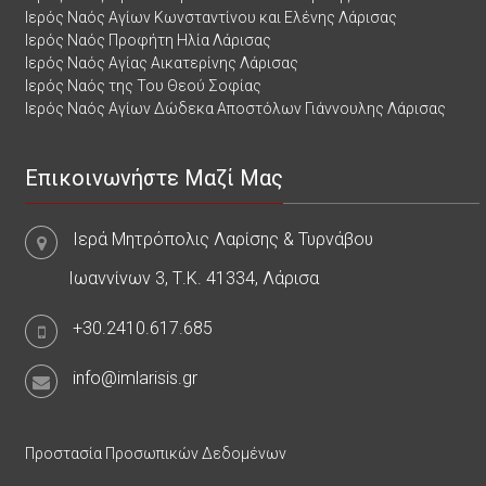
Ιερός Ναός Αγίων Κωνσταντίνου και Ελένης Λάρισας
Ιερός Ναός Προφήτη Ηλία Λάρισας
Ιερός Ναός Αγίας Αικατερίνης Λάρισας
Ιερός Ναός της Του Θεού Σοφίας
Ιερός Ναός Αγίων Δώδεκα Αποστόλων Γιάννουλης Λάρισας
Επικοινωνήστε Μαζί Μας
Ιερά Μητρόπολις Λαρίσης & Τυρνάβου
Ιωαννίνων 3, Τ.Κ. 41334, Λάρισα
+30.2410.617.685
info@imlarisis.gr
Προστασία Προσωπικών Δεδομένων