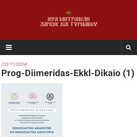
Skip
to
content
Ι.Μ.
Λαρίσης
&
(10/11/2024)
Prog-Diimeridas-Ekkl-Dikaio (1)
Τυρνάβου
Εκκλησία
της
Ελλάδος