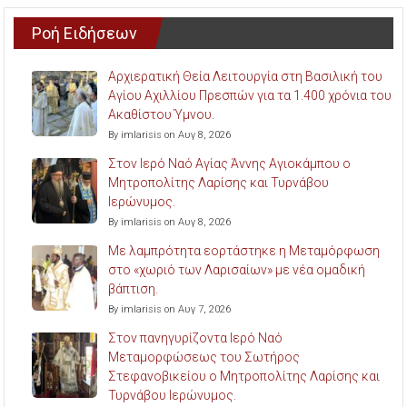
Ροή Ειδήσεων
Αρχιερατική Θεία Λειτουργία στη Βασιλική του
Αγίου Αχιλλίου Πρεσπών για τα 1.400 χρόνια του
Ακαθίστου Ύμνου.
By imlarisis on Αυγ 8, 2026
Στον Ιερό Ναό Αγίας Άννης Αγιοκάμπου ο
Μητροπολίτης Λαρίσης και Τυρνάβου
Ιερώνυμος.
By imlarisis on Αυγ 8, 2026
Με λαμπρότητα εορτάστηκε η Μεταμόρφωση
στο «χωριό των Λαρισαίων» με νέα ομαδική
βάπτιση.
By imlarisis on Αυγ 7, 2026
Στον πανηγυρίζοντα Ιερό Ναό
Μεταμορφώσεως του Σωτήρος
Στεφανοβικείου ο Μητροπολίτης Λαρίσης και
Τυρνάβου Ιερώνυμος.