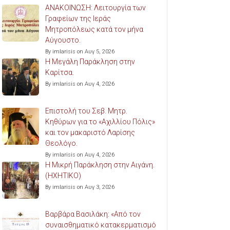
ΑΝΑΚΟΙΝΩΣΗ: Λειτουργία των
Γραφείων της Ιεράς
Μητροπόλεως κατά τον μήνα
Αύγουστο.
By imlarisis on Αυγ 5, 2026
Η Μεγάλη Παράκληση στην
Καρίτσα.
By imlarisis on Αυγ 4, 2026
Επιστολή του Σεβ. Μητρ.
Κηθύρων για το «Αχιλλίου Πόλις»
και τον μακαριστό Λαρίσης
Θεολόγο.
By imlarisis on Αυγ 4, 2026
Η Μικρή Παράκληση στην Αιγάνη.
(ΗΧΗΤΙΚΟ)
By imlarisis on Αυγ 3, 2026
Βαρβάρα Βασιλάκη: «Από τον
συναισθηματικό κατακερματισμό