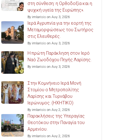
στη σύνθεση: η Ορθοδοξία και η
ψυχική υγεία της Ευρώπης».
By imlarisis on Αυγ 3, 2026
Ιερά Αγρυπνία για την εορτή της
Μεταμορφώσεως του Σωτήρος
στις Ελευθερές.
By imlarisis on Αυγ 3, 2026
Η πρώτη Παράκληση στον Ιερό
Ναό Ζωοδόχου Πηγής Λαρίσης.
By imlarisis on Αυγ 3, 2026
Στην Κομνήνειο Ιερά Μονή
Στομίου ο Μητροπολίτης
Λαρίσης και Τυρνάβου
Ιερώνυμος. (ΗΧΗΤΙΚΟ)
By imlarisis on Αυγ 2, 2026
Παρακλήσεις της Υπεραγίας
Θεοτόκου στην Παναγία του
Αρμενίου.
By imlarisis on Αυγ 2, 2026