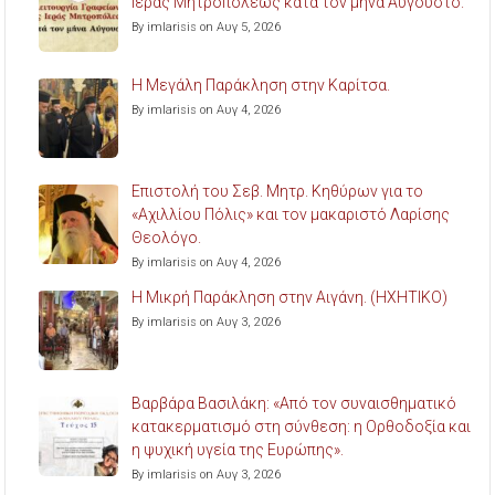
Ιεράς Μητροπόλεως κατά τον μήνα Αύγουστο.
By imlarisis on Αυγ 5, 2026
Η Μεγάλη Παράκληση στην Καρίτσα.
By imlarisis on Αυγ 4, 2026
Επιστολή του Σεβ. Μητρ. Κηθύρων για το
«Αχιλλίου Πόλις» και τον μακαριστό Λαρίσης
Θεολόγο.
By imlarisis on Αυγ 4, 2026
Η Μικρή Παράκληση στην Αιγάνη. (ΗΧΗΤΙΚΟ)
By imlarisis on Αυγ 3, 2026
Βαρβάρα Βασιλάκη: «Από τον συναισθηματικό
κατακερματισμό στη σύνθεση: η Ορθοδοξία και
η ψυχική υγεία της Ευρώπης».
By imlarisis on Αυγ 3, 2026