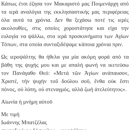
Κάπως έτσι έζησα τον Μακαριστό μας Ποιμενάρχη από
τα ιερά αναλόγια της εκκλησιαστικής μας περιφέρειας
όλα αυτά τα χρόνια. Δεν θα ξεχάσω ποτέ τις ιερές
ακολουθίες, στις οποίες χοροστάτησε και είχα την
ευλογία να ψάλλω, στα ιερά προσκυνήματα των Αγίων
Τόπων, στα οποία συνταξιδέψαμε κάποια χρόνια πριν.
Ως ιεροψάλτης θα ήθελα για μία ακόμη φορά από τα
βάθη της ψυχής μου και με απαλή φωνή να ικετεύσω
τον Πανάγαθο Θεό: «Μετά τῶν Ἀγίων ανάπαυσον,
Χριστέ, τήν ψυχήν τοῠ δούλου σοῦ, ἔνθα οὐκ ἔστι
πόνος, οὐ λύπη, οὐ στεναγμός, αλλά ζωή ἀτελεύτητος».
Αἰωνία ἡ μνήμη αὐτοῦ
Με τιμή
Ιωάννης Μπατζέλας