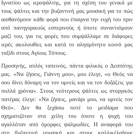
Ιγνατίου ως ιεροψάλτης, για τη σχέση του γενικά με
τους ψάλτες και την βυζαντινή μας μουσική για το πώς
αισθανόμουν κάθε φορά που έπαιρνα την ευχή του πριν
από πανηγυρικούς εσπερινούς ή όποτε συναντιόμουν
μαζί του, για τις φορές που συμψάλλαμε σε διάφορες
ιερές ακολουθίες και κατά το αλησμόνητο κοινό μας
ταξίδι στους Αγίους Τόπους.
Προσηνής, απλός ταπεινός, πάντα φιλικός ο Δεσπότης
μας. «Να ζήσεις, Γιάννη μου», μου έλεγε, «ο Θεός να
σου δίνει δύναμη να τον υμνείς και να τον δοξάζεις για
πολλά χρόνια». Στους νεότερους ψάλτες ως στοργικός
πατέρας έλεγε: «Να ζήσεις, μανάρι μου, να υμνείς τον
Θεό». Δεν θα ξεχάσω ποτέ το μειδίαμα που
σχηματιζόταν στα χείλη του όποτε η ψυχή του
αγαλλόταν από όμορφες ψαλμωδίες. Η αναφορά του
στη βυζαντινή μουσική και στους καλλικέλαδους