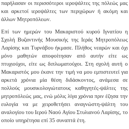
παρήλασαν οι περισσότεροι ιεροψάλτες της πόλεώς μας
και αρκετοί ιεροψάλτες των περιχώρων ή ακόμη και
άλλων Μητροπόλεων.
Επί των ημερών του Μακαριστού κυρού Ιγνατίου η
Σχολή Βυζαντινής Μουσικής της Ιεράς Μητροπόλεως
Λαρίσης και Τυρνάβου ήκμασε. Πλήθος νεαρών και όχι
μόνο μαθητών αποφοίτησαν από αυτήν είτε ως
πτυχιούχοι, είτε ως διπλωματούχοι. Στη σχολή αυτή ο
Μακαριστός μου έκανε την τιμή να μου εμπιστευτεί για
αρκετά χρόνια μία θέση διδάσκοντος, ανάμεσα σε
πολλούς μουσικολογιώτατους καθηγητές-ψάλτες της
μητροπόλεώς μας, ενώ μόλις λίγα χρόνια πριν έζησα την
ευλογία να με χειροθετήσει αναγνώστη-ψάλτη του
αναλογίου του Ιερού Ναού Αγίου Στυλιανού Λαρίσης, το
οποίο υπηρέτησα επί 35 συναπτά έτη.