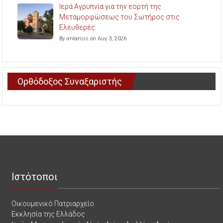
Ιερά Αγρυπνία για την εορτή της
Μεταμορφώσεως του Σωτήρος στις
Ελευθερές.
By imlarisis on Αυγ 3, 2026
Ορθόδοξος Συναξαριστής
Ιστότοποι
Οικουμενικό Πατριαρχείο
Εκκλησία της Ελλάδος