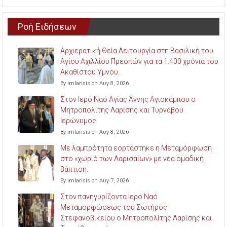
Ροή Ειδήσεων
Αρχιερατική Θεία Λειτουργία στη Βασιλική του
Αγίου Αχιλλίου Πρεσπών για τα 1.400 χρόνια του
Ακαθίστου Ύμνου.
By imlarisis on Αυγ 8, 2026
Στον Ιερό Ναό Αγίας Άννης Αγιοκάμπου ο
Μητροπολίτης Λαρίσης και Τυρνάβου
Ιερώνυμος.
By imlarisis on Αυγ 8, 2026
Με λαμπρότητα εορτάστηκε η Μεταμόρφωση
στο «χωριό των Λαρισαίων» με νέα ομαδική
βάπτιση.
By imlarisis on Αυγ 7, 2026
Στον πανηγυρίζοντα Ιερό Ναό
Μεταμορφώσεως του Σωτήρος
Στεφανοβικείου ο Μητροπολίτης Λαρίσης και