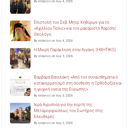
By imlarisis on Αυγ 4, 2026
Επιστολή του Σεβ. Μητρ. Κηθύρων για το
«Αχιλλίου Πόλις» και τον μακαριστό Λαρίσης
Θεολόγο.
By imlarisis on Αυγ 4, 2026
Η Μικρή Παράκληση στην Αιγάνη. (ΗΧΗΤΙΚΟ)
By imlarisis on Αυγ 3, 2026
Βαρβάρα Βασιλάκη: «Από τον συναισθηματικό
κατακερματισμό στη σύνθεση: η Ορθοδοξία και
η ψυχική υγεία της Ευρώπης».
By imlarisis on Αυγ 3, 2026
Ιερά Αγρυπνία για την εορτή της
Μεταμορφώσεως του Σωτήρος στις
Ελευθερές.
By imlarisis on Αυγ 3, 2026