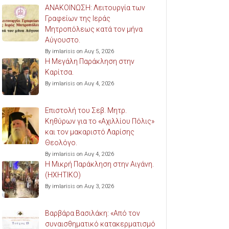
ΑΝΑΚΟΙΝΩΣΗ: Λειτουργία των
Γραφείων της Ιεράς
Μητροπόλεως κατά τον μήνα
Αύγουστο.
By imlarisis on Αυγ 5, 2026
Η Μεγάλη Παράκληση στην
Καρίτσα.
By imlarisis on Αυγ 4, 2026
Επιστολή του Σεβ. Μητρ.
Κηθύρων για το «Αχιλλίου Πόλις»
και τον μακαριστό Λαρίσης
Θεολόγο.
By imlarisis on Αυγ 4, 2026
Η Μικρή Παράκληση στην Αιγάνη.
(ΗΧΗΤΙΚΟ)
By imlarisis on Αυγ 3, 2026
Βαρβάρα Βασιλάκη: «Από τον
συναισθηματικό κατακερματισμό