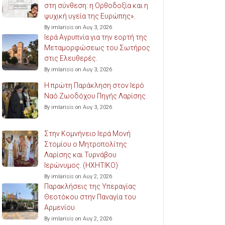
στη σύνθεση: η Ορθοδοξία και η
ψυχική υγεία της Ευρώπης».
By imlarisis on Αυγ 3, 2026
Ιερά Αγρυπνία για την εορτή της
Μεταμορφώσεως του Σωτήρος
στις Ελευθερές.
By imlarisis on Αυγ 3, 2026
Η πρώτη Παράκληση στον Ιερό
Ναό Ζωοδόχου Πηγής Λαρίσης.
By imlarisis on Αυγ 3, 2026
Στην Κομνήνειο Ιερά Μονή
Στομίου ο Μητροπολίτης
Λαρίσης και Τυρνάβου
Ιερώνυμος. (ΗΧΗΤΙΚΟ)
By imlarisis on Αυγ 2, 2026
Παρακλήσεις της Υπεραγίας
Θεοτόκου στην Παναγία του
Αρμενίου.
By imlarisis on Αυγ 2, 2026