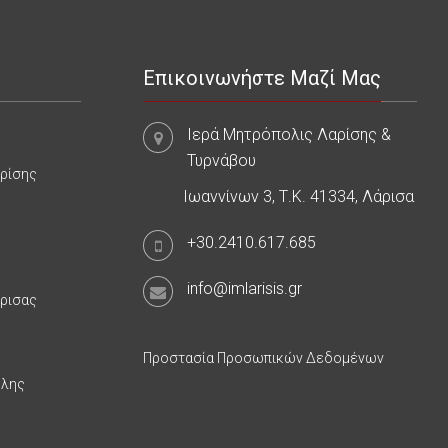
Επικοινωνήστε Μαζί Μας
Ιερά Μητρόπολις Λαρίσης &
Τυρνάβου
αρίσης
Ιωαννίνων 3, Τ.Κ. 41334, Λάρισα
+30.2410.617.685
info@imlarisis.gr
άρισας
Προστασία Προσωπικών Δεδομένων
υλης