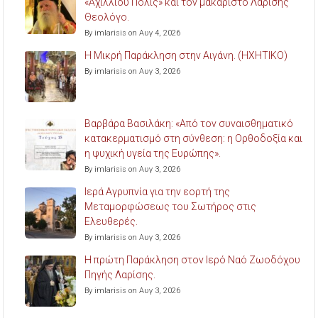
«Αχιλλίου Πόλις» και τον μακαριστό Λαρίσης
Θεολόγο.
By imlarisis on Αυγ 4, 2026
Η Μικρή Παράκληση στην Αιγάνη. (ΗΧΗΤΙΚΟ)
By imlarisis on Αυγ 3, 2026
Βαρβάρα Βασιλάκη: «Από τον συναισθηματικό
κατακερματισμό στη σύνθεση: η Ορθοδοξία και
η ψυχική υγεία της Ευρώπης».
By imlarisis on Αυγ 3, 2026
Ιερά Αγρυπνία για την εορτή της
Μεταμορφώσεως του Σωτήρος στις
Ελευθερές.
By imlarisis on Αυγ 3, 2026
Η πρώτη Παράκληση στον Ιερό Ναό Ζωοδόχου
Πηγής Λαρίσης.
By imlarisis on Αυγ 3, 2026