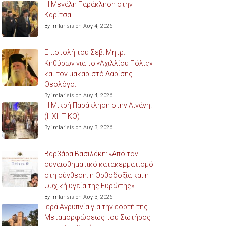
Η Μεγάλη Παράκληση στην
Καρίτσα.
By imlarisis on Αυγ 4, 2026
Επιστολή του Σεβ. Μητρ.
Κηθύρων για το «Αχιλλίου Πόλις»
και τον μακαριστό Λαρίσης
Θεολόγο.
By imlarisis on Αυγ 4, 2026
Η Μικρή Παράκληση στην Αιγάνη.
(ΗΧΗΤΙΚΟ)
By imlarisis on Αυγ 3, 2026
Βαρβάρα Βασιλάκη: «Από τον
συναισθηματικό κατακερματισμό
στη σύνθεση: η Ορθοδοξία και η
ψυχική υγεία της Ευρώπης».
By imlarisis on Αυγ 3, 2026
Ιερά Αγρυπνία για την εορτή της
Μεταμορφώσεως του Σωτήρος