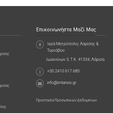
Επικοινωνήστε Μαζί Μας
Ιερά Μητρόπολις Λαρίσης &
Τυρνάβου
αρίσης
Ιωαννίνων 3, Τ.Κ. 41334, Λάρισα
+30.2410.617.685
info@imlarisis.gr
άρισας
Προστασία Προσωπικών Δεδομένων
υλης