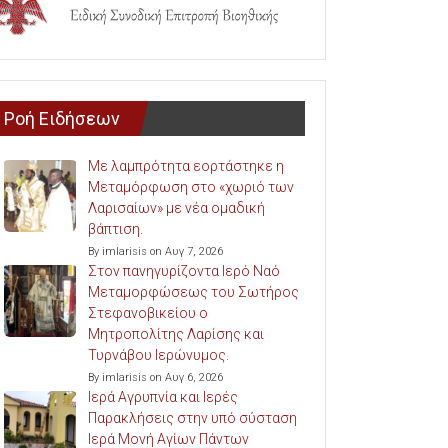
Ροή Ειδήσεων
Με λαμπρότητα εορτάστηκε η
Μεταμόρφωση στο «χωριό των
Λαρισαίων» με νέα ομαδική
βάπτιση.
By imlarisis on Αυγ 7, 2026
Στον πανηγυρίζοντα Ιερό Ναό
Μεταμορφώσεως του Σωτήρος
Στεφανοβικείου ο
Μητροπολίτης Λαρίσης και
Τυρνάβου Ιερώνυμος.
By imlarisis on Αυγ 6, 2026
Ιερά Αγρυπνία και Ιερές
Παρακλήσεις στην υπό σύσταση
Ιερά Μονή Αγίων Πάντων