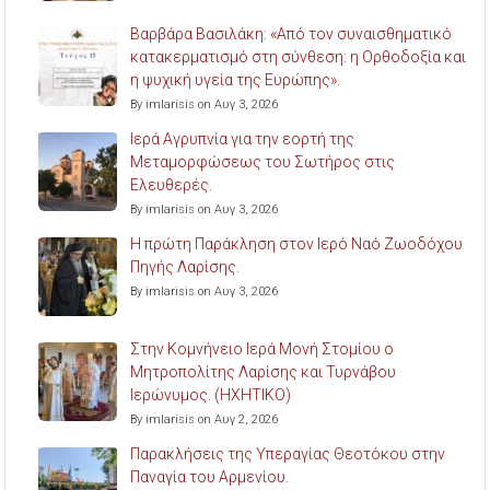
Βαρβάρα Βασιλάκη: «Από τον συναισθηματικό
κατακερματισμό στη σύνθεση: η Ορθοδοξία και
η ψυχική υγεία της Ευρώπης».
By imlarisis on Αυγ 3, 2026
Ιερά Αγρυπνία για την εορτή της
Μεταμορφώσεως του Σωτήρος στις
Ελευθερές.
By imlarisis on Αυγ 3, 2026
Η πρώτη Παράκληση στον Ιερό Ναό Ζωοδόχου
Πηγής Λαρίσης.
By imlarisis on Αυγ 3, 2026
Στην Κομνήνειο Ιερά Μονή Στομίου ο
Μητροπολίτης Λαρίσης και Τυρνάβου
Ιερώνυμος. (ΗΧΗΤΙΚΟ)
By imlarisis on Αυγ 2, 2026
Παρακλήσεις της Υπεραγίας Θεοτόκου στην
Παναγία του Αρμενίου.