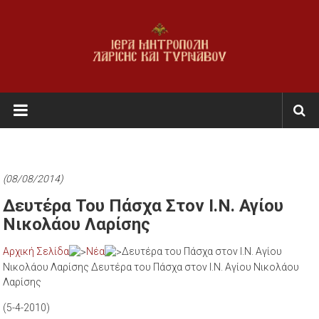
Skip
to
content
Ι.Μ.
Λαρίσης
&
Τυρνάβου
(08/08/2014)
Εκκλησία
Δευτέρα Του Πάσχα Στον Ι.Ν. Αγίου
της
Νικολάου Λαρίσης
Ελλάδος
Αρχική Σελίδα
Νέα
Δευτέρα του Πάσχα στον Ι.Ν. Αγίου
Νικολάου Λαρίσης Δευτέρα του Πάσχα στον Ι.Ν. Αγίου Νικολάου
Λαρίσης
(5-4-2010)