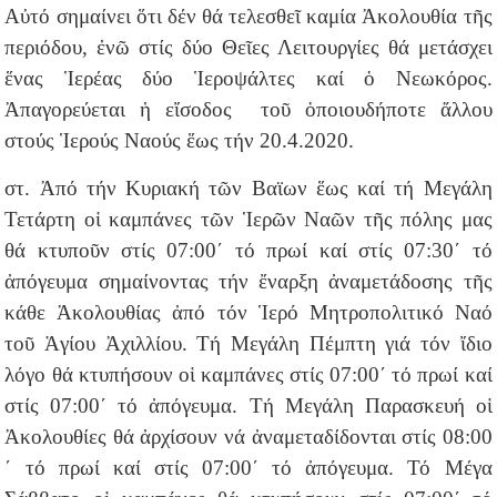
Αὐτό σημαίνει ὅτι δέν θά τελεσθεῖ καμία Ἀκολουθία τῆς
περιόδου, ἐνῶ στίς δύο Θεῖες Λειτουργίες θά μετάσχει
ἕνας Ἱερέας δύο Ἱεροψάλτες καί ὁ Νεωκόρος.
Ἀπαγορεύεται ἡ εἴσοδος τοῦ ὁποιουδήποτε ἄλλου
στούς Ἱερούς Ναούς ἕως τήν 20.4.2020.
στ. Ἀπό τήν Κυριακή τῶν Βαϊων ἕως καί τή Μεγάλη
Τετάρτη οἱ καμπάνες τῶν Ἱερῶν Ναῶν τῆς πόλης μας
θά κτυποῦν στίς 07:00´ τό πρωί καί στίς 07:30´ τό
ἀπόγευμα σημαίνοντας τήν ἔναρξη ἀναμετάδοσης τῆς
κάθε Ἀκολουθίας ἀπό τόν Ἱερό Μητροπολιτικό Ναό
τοῦ Ἁγίου Ἀχιλλίου. Τή Μεγάλη Πέμπτη γιά τόν ἴδιο
λόγο θά κτυπήσουν οἱ καμπάνες στίς 07:00´ τό πρωί καί
στίς 07:00´ τό ἀπόγευμα. Τή Μεγάλη Παρασκευή οἱ
Ἀκολουθίες θά ἀρχίσουν νά ἀναμεταδίδονται στίς 08:00
´ τό πρωί καί στίς 07:00´ τό ἀπόγευμα. Τό Μέγα