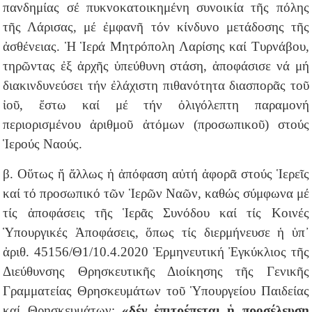
πανδημίας σέ πυκνοκατοικημένη συνοικία τῆς πόλης
τῆς Λάρισας, μέ ἐμφανῆ τόν κίνδυνο μετάδοσης τῆς
ἀσθένειας. Ἡ Ἱερά Μητρόπολη Λαρίσης καί Τυρνάβου,
τηρῶντας ἐξ ἀρχῆς ὑπεύθυνη στάση, ἀποφάσισε νά μή
διακινδυνεύσει τήν ἐλάχιστη πιθανότητα διασπορᾶς τοῦ
ἰοῦ, ἔστω καί μέ τήν ὀλιγόλεπτη παραμονή
περιορισμένου ἀριθμοῦ ἀτόμων (προσωπικοῦ) στούς
Ἱερούς Ναούς.
β. Οὕτως ἤ ἄλλως ἡ ἀπόφαση αὐτή ἀφορᾶ στούς Ἱερεῖς
καί τό προσωπικό τῶν Ἱερῶν Ναῶν, καθώς σύμφωνα μέ
τίς ἀποφάσεις τῆς Ἱερᾶς Συνόδου καί τίς Κοινές
Ὑπουργικές Ἀποφάσεις, ὅπως τίς διερμήνευσε ἡ ὑπ᾽
ἀριθ. 45156/Θ1/10.4.2020 Ἑρμηνευτική Ἐγκύκλιος τῆς
Διεύθυνσης Θρησκευτικῆς Διοίκησης τῆς Γενικῆς
Γραμματείας Θρησκευμάτων τοῦ Ὑπουργείου Παιδείας
καί Θρησκευμάτων:
«δέν ἐπιτρέπεται ἡ προσέλευση