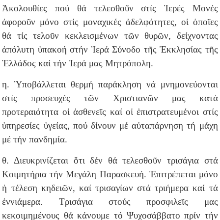
Ἀκολουθίες πού θά τελεσθοῦν στίς Ἱερές Μονές
ἀφοροῦν μόνο στίς μοναχικές ἀδελφότητες, οἱ ὁποῖες
θά τίς τελοῦν κεκλεισμένων τῶν θυρῶν, δείχνοντας
ἀπόλυτη ὑπακοή στήν Ἱερά Σύνοδο τῆς Ἐκκλησίας τῆς
Ἑλλάδος καί τήν Ἱερά μας Μητρόπολη.
η. Ὑποβάλλεται θερμή παράκληση νά μνημονεύονται
στίς προσευχές τῶν Χριστιανῶν μας κατά
προτεραιότητα οἱ ἀσθενεῖς καί οἱ ἐπιστρατευμένοι στίς
ὑπηρεσίες ὑγείας, πού δίνουν μέ αὐταπάρνηση τή μάχη
μέ τήν πανδημία.
θ. Διευκρινίζεται ὅτι δέν θά τελεσθοῦν τρισάγια στά
Κοιμητήρια τήν Μεγάλη Παρασκευή. Ἐπιτρέπεται μόνο
ἡ τέλεση κηδειῶν, καί τρισαγίων στά τριήμερα καί τά
ἐννιάμερα. Τρισάγια στούς προσφιλεῖς μας
κεκοιμημένους θά κάνουμε τό Ψυχοσάββατο πρίν τήν