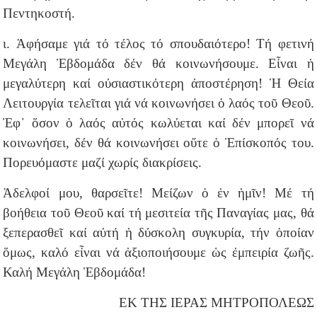
Πεντηκοστή.
ι. Ἀφήσαμε γιά τό τέλος τό σπουδαιότερο! Τή φετινή
Μεγάλη Ἑβδομάδα δέν θά κοινωνήσουμε. Εἶναι ἡ
μεγαλύτερη καί οὐσιαστικότερη ἀποστέρηση! Ἡ Θεία
Λειτουργία τελεῖται γιά νά κοινωνήσει ὁ λαός τοῦ Θεοῦ.
Ἐφ᾽ ὅσον ὁ λαός αὐτός κωλύεται καί δέν μπορεῖ νά
κοινωνήσει, δέν θά κοινωνήσει οὔτε ὁ Ἐπίσκοπός του.
Πορευόμαστε μαζί χωρίς διακρίσεις.
Ἀδελφοί μου, θαρσεῖτε! Μείζων ὁ ἐν ἡμῖν! Μέ τή
βοήθεια τοῦ Θεοῦ καί τή μεσιτεία τῆς Παναγίας μας, θά
ξεπερασθεῖ καί αὐτή ἡ δύσκολη συγκυρία, τήν ὁποίαν
ὅμως, καλό εἶναι νά ἀξιοποιήσουμε ὡς ἐμπειρία ζωῆς.
Καλή Μεγάλη Ἑβδομάδα!
ΕΚ ΤΗΣ ΙΕΡΑΣ ΜΗΤΡΟΠΟΛΕΩΣ