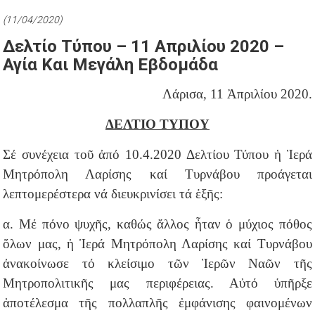
(11/04/2020)
Δελτίο Τύπου – 11 Απριλίου 2020 –
Αγία Και Μεγάλη Εβδομάδα
Λάρισα, 11 Ἀπριλίου 2020.
ΔΕΛΤΙΟ ΤΥΠΟΥ
Σέ συνέχεια τοῦ ἀπό 10.4.2020 Δελτίου Τύπου ἡ Ἱερά
Μητρόπολη Λαρίσης καί Τυρνάβου προάγεται
λεπτομερέστερα νά διευκρινίσει τά ἑξῆς:
α. Μέ πόνο ψυχῆς, καθώς ἄλλος ἦταν ὁ μύχιος πόθος
ὅλων μας, ἡ Ἱερά Μητρόπολη Λαρίσης καί Τυρνάβου
ἀνακοίνωσε τό κλείσιμο τῶν Ἱερῶν Ναῶν τῆς
Μητροπολιτικῆς μας περιφέρειας. Αὐτό ὑπῆρξε
ἀποτέλεσμα τῆς πολλαπλῆς ἐμφάνισης φαινομένων