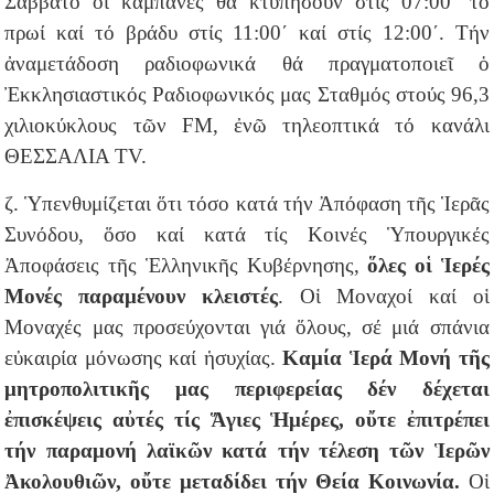
Σάββατο οἱ καμπάνες θά κτυπήσουν στίς 07:00´ τό
πρωί καί τό βράδυ στίς 11:00´ καί στίς 12:00´. Τήν
ἀναμετάδοση ραδιοφωνικά θά πραγματοποιεῖ ὁ
Ἐκκλησιαστικός Ραδιοφωνικός μας Σταθμός στούς 96,3
χιλιοκύκλους τῶν FM, ἐνῶ τηλεοπτικά τό κανάλι
ΘΕΣΣΑΛΙΑ TV.
ζ. Ὑπενθυμίζεται ὅτι τόσο κατά τήν Ἀπόφαση τῆς Ἱερᾶς
Συνόδου, ὅσο καί κατά τίς Κοινές Ὑπουργικές
Ἀποφάσεις τῆς Ἑλληνικῆς Κυβέρνησης,
ὅλες οἱ Ἱερές
Μονές παραμένουν κλειστές
. Οἱ Μοναχοί καί οἱ
Μοναχές μας προσεύχονται γιά ὅλους, σέ μιά σπάνια
εὐκαιρία μόνωσης καί ἡσυχίας.
Καμία Ἱερά Μονή τῆς
μητροπολιτικῆς μας περιφερείας δέν δέχεται
ἐπισκέψεις αὐτές τίς Ἅγιες Ἡμέρες, οὔτε ἐπιτρέπει
τήν παραμονή λαϊκῶν κατά τήν τέλεση τῶν Ἱερῶν
Ἀκολουθιῶν, οὔτε μεταδίδει τήν Θεία Κοινωνία.
Οἱ