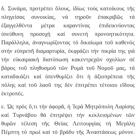
δ. Συνάμα, προτρέπει ὅλους, ἰδίως τούς κατοίκους τῆς
πληγείσας συνοικίας, νά τηροῦν ἐπακριβῶς τά
ἐξαγγελθέντα μέτρα καραντίνας ἐπιδεικνύοντας
ὑπεύθυνη προσοχή καί συνετή προνοητικότητα.
Παράλληλα, ἀναγνωρίζοντας τό δικαίωμα τοῦ καθενός
στήν εὐπρεπῆ διαμαρτυρία, ἐκφράζει τήν πικρία της γιά
τήν εὐκαιριακή διατύπωση κακεντρεχῶν σχολίων σέ
βάρος τοῦ πληθυσμοῦ τῶν Ρομά τοῦ Νομοῦ μας, τά
καταδικάζει καί ὑπενθυμίζει ὅτι ἡ ἀξιοπρέπεια τῆς
πόλης καί τοῦ λαοῦ της δέν ἐπιτρέπει τέτοιου εἴδους
ἐκτροπές.
ε. Ὡς πρός ὅ,τι τήν ἀφορᾶ, ἡ Ἱερά Μητρόπολη Λαρίσης
καί Τυρνάβου θά ἐπιτρέψει τήν κεκλεισμένων τῶν
θυρῶν τέλεση τῆς Θείας Λειτουργίας τή Μεγάλη
Πέμπτη τό πρωί καί τό βράδυ τῆς Ἀναστάσεως μόνον.