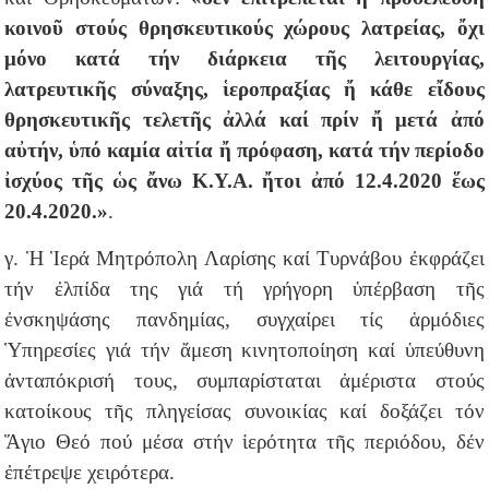
κοινοῦ στούς θρησκευτικούς χώρους λατρείας, ὄχι
μόνο κατά τήν διάρκεια τῆς λειτουργίας,
λατρευτικῆς σύναξης, ἱεροπραξίας ἤ κάθε εἴδους
θρησκευτικῆς τελετῆς ἀλλά καί πρίν ἤ μετά ἀπό
αὐτήν, ὑπό καμία αἰτία ἤ πρόφαση, κατά τήν περίοδο
ἰσχύος τῆς ὡς ἄνω Κ.Υ.Α. ἤτοι ἀπό 12.4.2020 ἕως
20.4.2020.»
.
γ. Ἡ Ἱερά Μητρόπολη Λαρίσης καί Τυρνάβου ἐκφράζει
τήν ἐλπίδα της γιά τή γρήγορη ὑπέρβαση τῆς
ἐνσκηψάσης πανδημίας, συγχαίρει τίς ἁρμόδιες
Ὑπηρεσίες γιά τήν ἄμεση κινητοποίηση καί ὑπεύθυνη
ἀνταπόκρισή τους, συμπαρίσταται ἀμέριστα στούς
κατοίκους τῆς πληγείσας συνοικίας καί δοξάζει τόν
Ἅγιο Θεό πού μέσα στήν ἱερότητα τῆς περιόδου, δέν
ἐπέτρεψε χειρότερα.