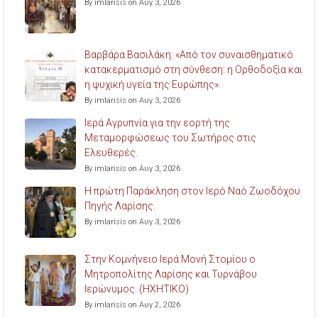
By imlarisis on Αυγ 3, 2026
Βαρβάρα Βασιλάκη: «Από τον συναισθηματικό
κατακερματισμό στη σύνθεση: η Ορθοδοξία και
η ψυχική υγεία της Ευρώπης».
By imlarisis on Αυγ 3, 2026
Ιερά Αγρυπνία για την εορτή της
Μεταμορφώσεως του Σωτήρος στις
Ελευθερές.
By imlarisis on Αυγ 3, 2026
Η πρώτη Παράκληση στον Ιερό Ναό Ζωοδόχου
Πηγής Λαρίσης.
By imlarisis on Αυγ 3, 2026
Στην Κομνήνειο Ιερά Μονή Στομίου ο
Μητροπολίτης Λαρίσης και Τυρνάβου
Ιερώνυμος. (ΗΧΗΤΙΚΟ)
By imlarisis on Αυγ 2, 2026