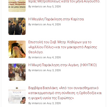
Ιεράς Μητροπόλεως κατά τον μήνα Αύγουστο.
By imlarisis on Αυγ 5, 2026
Η Μεγάλη Παράκληση στην Καρίτσα.
By imlarisis on Αυγ 4, 2026
Επιστολή του Σεβ. Μητρ. Κηθύρων για το
«Αχιλλίου Πόλις» και τον μακαριστό Λαρίσης
Θεολόγο.
By imlarisis on Αυγ 4, 2026
Η Μικρή Παράκληση στην Αιγάνη. (ΗΧΗΤΙΚΟ)
By imlarisis on Αυγ 3, 2026
Βαρβάρα Βασιλάκη: «Από τον συναισθηματικό
κατακερματισμό στη σύνθεση: η Ορθοδοξία και
η ψυχική υγεία της Ευρώπης».
By imlarisis on Αυγ 3, 2026