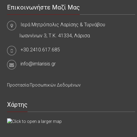
Επικοινωνήστε Μαζί Μας
Ιερά Μητρόπολις Λαρίσης & Τυρνάβου
Ιωαννίνων 3, Τ.Κ. 41334, Λάρισα
+30.2410.617.685
info@imlarisis.gr
Προστασία Προσωπικών Δεδομένων
Χάρτης