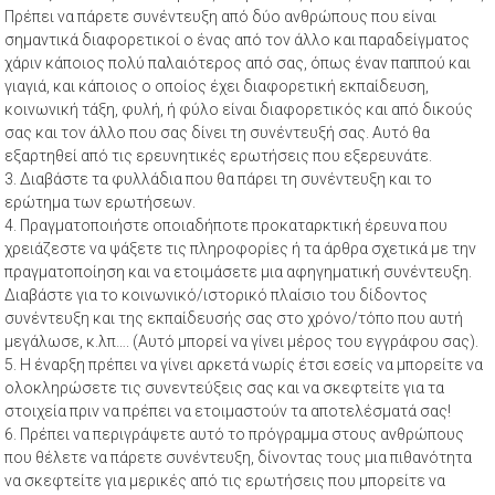
Πρέπει να πάρετε συνέντευξη από δύο ανθρώπους που είναι
σημαντικά διαφορετικοί ο ένας από τον άλλο και παραδείγματος
χάριν κάποιος πολύ παλαιότερος από σας, όπως έναν παππού και
γιαγιά, και κάποιος ο οποίος έχει διαφορετική εκπαίδευση,
κοινωνική τάξη, φυλή, ή φύλο είναι διαφορετικός και από δικούς
σας και τον άλλο που σας δίνει τη συνέντευξή σας. Αυτό θα
εξαρτηθεί από τις ερευνητικές ερωτήσεις που εξερευνάτε.
3. Διαβάστε τα φυλλάδια που θα πάρει τη συνέντευξη και το
ερώτημα των ερωτήσεων.
4. Πραγματοποιήστε οποιαδήποτε προκαταρκτική έρευνα που
χρειάζεστε να ψάξετε τις πληροφορίες ή τα άρθρα σχετικά με την
πραγματοποίηση και να ετοιμάσετε μια αφηγηματική συνέντευξη.
Διαβάστε για το κοινωνικό/ιστορικό πλαίσιο του δίδοντος
συνέντευξη και της εκπαίδευσής σας στο χρόνο/τόπο που αυτή
μεγάλωσε, κ.λπ…. (Αυτό μπορεί να γίνει μέρος του εγγράφου σας).
5. Η έναρξη πρέπει να γίνει αρκετά νωρίς έτσι εσείς να μπορείτε να
ολοκληρώσετε τις συνεντεύξεις σας και να σκεφτείτε για τα
στοιχεία πριν να πρέπει να ετοιμαστούν τα αποτελέσματά σας!
6. Πρέπει να περιγράψετε αυτό το πρόγραμμα στους ανθρώπους
που θέλετε να πάρετε συνέντευξη, δίνοντας τους μια πιθανότητα
να σκεφτείτε για μερικές από τις ερωτήσεις που μπορείτε να