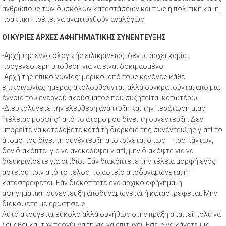
ανθρώπους των δύσκολων καταστάσεων και πώς η πολιτική και η
πρακτική πρέπει να αναπτυχθούν αναλόγως.
ΟΙ ΚΥΡΙΕΣ ΑΡΧΕΣ ΑΦΗΓΗΜΑΤΙΚΗΣ ΣΥΝΕΝΤΕΥΞΗΣ
-Αρχή της εννοιολογικής ειλικρίνειας: δεν υπάρχει καμία
προγενέστερη υπόθεση για να είναι δοκιμασμένο.
-Αρχή της επικοινωνίας: μερικοί από τους κανόνες κάθε
επικοινωνίας ημέρας ακολουθούνται, αλλά συγκρατούνται από μια
έννοια του ενεργού ακούσματος που συζητείται κατωτέρω.
-Διευκολύνετε την ελεύθερη ανάπτυξη και την περάτωση μιας
“τέλειας μορφής” από το άτομο μου δίνει τη συνέντευξη. Δεν
μπορείτε να καταλάβετε κατά τη διάρκεια της συνέντευξης γιατί το
άτομο που δίνει τη συνέντευξη αποκρίνεται όπως – προ πάντων,
δεν διακόπτει για να ανακαλύψει γιατί, μην διακόψτε για να
διευκρινίσετε για οι ίδιοι. Εάν διακόπτετε την τέλεια μορφή ενός
αστείου πριν από το τέλος, το αστείο αποδυναμώνεται ή
καταστρέφεται. Εάν διακόπτετε ένα αρχικό αφήγημα, η
αφηγηματική συνέντευξη αποδυναμώνεται ή καταστρέφεται. Μην
διακόψετε με ερωτήσεις.
Αυτό ακούγεται εύκολο αλλά συνήθως στην πράξη απαιτεί πολύ να
ξεμάθει και την προγύμναση για να επιτύχει. Εσείς να κάνετε μια