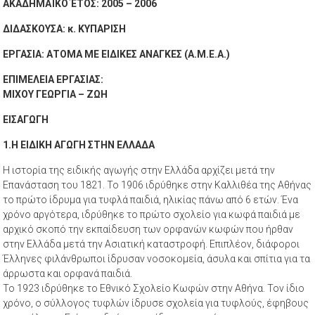
ΑΚΑΔΗΜΑΪΚΟ ΈΤΟΣ: 2005 – 2006
ΔΙΔΑΣΚΟΥΣΑ: κ. ΚΥΠΑΡΙΣΗ
ΕΡΓΑΣΙΑ: ΑΤΟΜΑ ΜΕ ΕΙΔΙΚΕΣ ΑΝΑΓΚΕΣ (Α.Μ.Ε.Α.)
ΕΠΙΜΕΛΕΙΑ ΕΡΓΑΣΙΑΣ:
ΜΙΧΟΥ ΓΕΩΡΓΙΑ – ΖΩΗ
ΕΙΣΑΓΩΓΗ
1.Η ΕΙΔΙΚΗ ΑΓΩΓΗ ΣΤΗΝ ΕΛΛΑΔΑ
Η ιστορία της ειδικής αγωγής στην Ελλάδα αρχίζει μετά την
Επανάσταση του 1821. Το 1906 ιδρύθηκε στην Καλλιθέα της Αθήνας
το πρώτο ίδρυμα για τυφλά παιδιά, ηλικίας πάνω από 6 ετών. Ένα
χρόνο αργότερα, ιδρύθηκε το πρώτο σχολείο για κωφά παιδιά με
αρχικό σκοπό την εκπαίδευση των ορφανών κωφών που ήρθαν
στην Ελλάδα μετά την Ασιατική καταστροφή. Επιπλέον, διάφοροι
Έλληνες φιλάνθρωποι ίδρυσαν νοσοκομεία, άσυλα και σπίτια για τα
άρρωστα και ορφανά παιδιά.
Το 1923 ιδρύθηκε το Εθνικό Σχολείο Κωφών στην Αθήνα. Τον ίδιο
χρόνο, ο σύλλογος τυφλών ίδρυσε σχολεία για τυφλούς, έφηβους