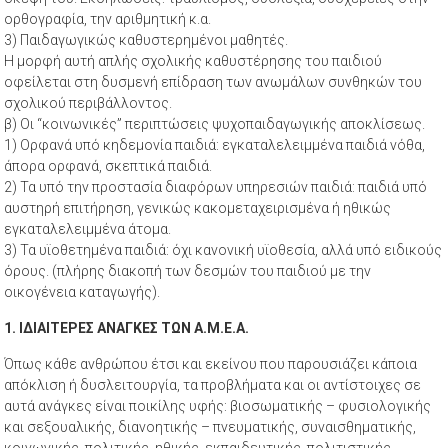
ορθογραφία, την αριθμητική κ.α.
3) Παιδαγωγικώς καθυστερημένοι μαθητές.
Η μορφή αυτή απλής σχολικής καθυστέρησης του παιδιού
οφείλεται στη δυσμενή επίδραση των ανωμάλων συνθηκών του
σχολικού περιβάλλοντος.
β) Οι “κοινωνικές” περιπτώσεις ψυχοπαιδαγωγικής αποκλίσεως.
1) Ορφανά υπό κηδεμονία παιδιά: εγκαταλελειμμένα παιδιά νόθα,
άπορα ορφανά, σκεπτικά παιδιά.
2) Τα υπό την προστασία διαφόρων υπηρεσιών παιδιά: παιδιά υπό
αυστηρή επιτήρηση, γενικώς κακομεταχειρισμένα ή ηθικώς
εγκαταλελειμμένα άτομα.
3) Τα υϊοθετημένα παιδιά: όχι κανονική υϊοθεσία, αλλά υπό ειδικούς
όρους. (πλήρης διακοπή των δεσμών του παιδιού με την
οικογένεια καταγωγής).
1. ΙΔΙΑΙΤΕΡΕΣ ΑΝΑΓΚΕΣ ΤΩΝ Α.Μ.Ε.Α.
Όπως κάθε ανθρώπου έτσι και εκείνου που παρουσιάζει κάποια
απόκλιση ή δυσλειτουργία, τα προβλήματα και οι αντίστοιχες σε
αυτά ανάγκες είναι ποικίλης υφής: βιοσωματικής – φυσιολογικής
και σεξουαλικής, διανοητικής – πνευματικής, συναισθηματικής,
κοινωνικής, πολιτικής, ηθικής, εκπαιδευτικής, πολιτιστικής,