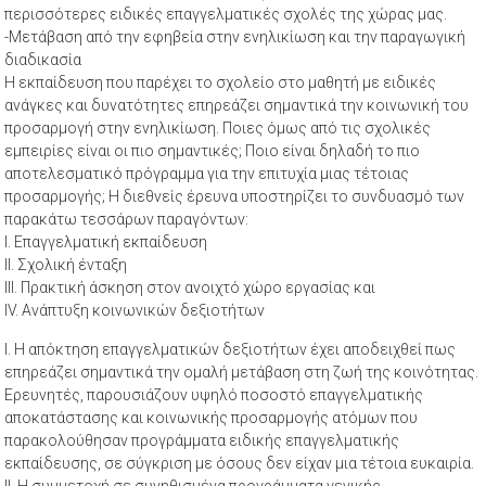
περισσότερες ειδικές επαγγελματικές σχολές της χώρας μας.
-Μετάβαση από την εφηβεία στην ενηλικίωση και την παραγωγική
διαδικασία
Η εκπαίδευση που παρέχει το σχολείο στο μαθητή με ειδικές
ανάγκες και δυνατότητες επηρεάζει σημαντικά την κοινωνική του
προσαρμογή στην ενηλικίωση. Ποιες όμως από τις σχολικές
εμπειρίες είναι οι πιο σημαντικές; Ποιο είναι δηλαδή το πιο
αποτελεσματικό πρόγραμμα για την επιτυχία μιας τέτοιας
προσαρμογής; Η διεθνείς έρευνα υποστηρίζει το συνδυασμό των
παρακάτω τεσσάρων παραγόντων:
I. Επαγγελματική εκπαίδευση
II. Σχολική ένταξη
III. Πρακτική άσκηση στον ανοιχτό χώρο εργασίας και
IV. Ανάπτυξη κοινωνικών δεξιοτήτων
I. Η απόκτηση επαγγελματικών δεξιοτήτων έχει αποδειχθεί πως
επηρεάζει σημαντικά την ομαλή μετάβαση στη ζωή της κοινότητας.
Ερευνητές, παρουσιάζουν υψηλό ποσοστό επαγγελματικής
αποκατάστασης και κοινωνικής προσαρμογής ατόμων που
παρακολούθησαν προγράμματα ειδικής επαγγελματικής
εκπαίδευσης, σε σύγκριση με όσους δεν είχαν μια τέτοια ευκαιρία.
II. Η συμμετοχή σε συνηθισμένα προγράμματα γενικής