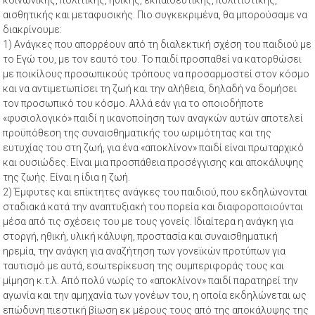
αισθητικής και μεταφυσικής. Πιο συγκεκριμένα, θα μπορούσαμε να
διακρίνουμε:
1) Ανάγκες που απορρέουν από τη διαλεκτική σχέση του παιδιού με
το Εγώ του, με τον εαυτό του. Το παιδί προσπαθεί να κατορθώσει
με ποικίλους προσωπικούς τρόπους να προσαρμοστεί στον κόσμο
και να αντιμετωπίσει τη ζωή και την αλήθεια, δηλαδή να δομήσει
τον προσωπικό του κόσμο. Αλλά εάν για το οποιοδήποτε
«φυσιολογικό» παιδί η ικανοποίηση των αναγκών αυτών αποτελεί
προϋπόθεση της συναισθηματικής του ωριμότητας και της
ευτυχίας του στη ζωή, για ένα «αποκλίνον» παιδί είναι πρωταρχικό
και ουσιώδες. Είναι μια προσπάθεια προσέγγισης και αποκάλυψης
της ζωής. Είναι η ίδια η ζωή.
2) Έμφυτες και επίκτητες ανάγκες του παιδιού, που εκδηλώνονται
σταδιακά κατά την αναπτυξιακή του πορεία και διαφοροποιούνται
μέσα από τις σχέσεις του με τους γονείς. Ιδιαίτερα η ανάγκη για
στοργή, ηθική, υλική κάλυψη, προστασία και συναισθηματική
ηρεμία, την ανάγκη για αναζήτηση των γονεϊκών προτύπων για
ταυτισμό με αυτά, εσωτερίκευση της συμπεριφοράς τους και
μίμηση κ.τ.λ. Από πολύ νωρίς το «αποκλίνον» παιδί παρατηρεί την
αγωνία και την αμηχανία των γονέων του, η οποία εκδηλώνεται ως
επώδυνη πιεστική βίωση εκ μέρους τους από της αποκάλυψης της