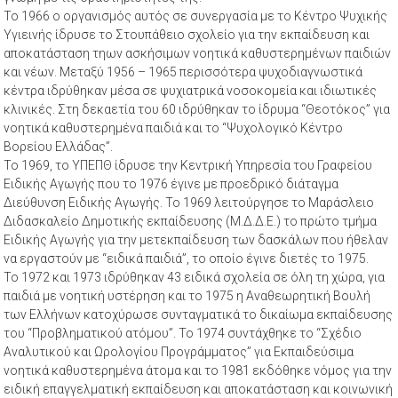
Το 1966 ο οργανισμός αυτός σε συνεργασία με το Κέντρο Ψυχικής
Υγιεινής ίδρυσε το Στουπάθειο σχολείο για την εκπαίδευση και
αποκατάσταση τηων ασκήσιμων νοητικά καθυστερημένων παιδιών
και νέων. Μεταξύ 1956 – 1965 περισσότερα ψυχοδιαγνωστικά
κέντρα ιδρύθηκαν μέσα σε ψυχιατρικά νοσοκομεία και ιδιωτικές
κλινικές. Στη δεκαετία του 60 ιδρύθηκαν το ίδρυμα “Θεοτόκος” για
νοητικά καθυστερημένα παιδιά και το “Ψυχολογικό Κέντρο
Βορείου Ελλάδας”.
Το 1969, το ΥΠΕΠΘ ίδρυσε την Κεντρική Υπηρεσία του Γραφείου
Ειδικής Αγωγής που το 1976 έγινε με προεδρικό διάταγμα
Διεύθυνση Ειδικής Αγωγής. Το 1969 λειτούργησε το Μαράσλειο
Διδασκαλείο Δημοτικής εκπαίδευσης (Μ.Δ.Δ.Ε.) το πρώτο τμήμα
Ειδικής Αγωγής για την μετεκπαίδευση των δασκάλων που ήθελαν
να εργαστούν με “ειδικά παιδιά”, το οποίο έγινε διετές το 1975.
Το 1972 και 1973 ιδρύθηκαν 43 ειδικά σχολεία σε όλη τη χώρα, για
παιδιά με νοητική υστέρηση και το 1975 η Αναθεωρητική Βουλή
των Ελλήνων κατοχύρωσε συνταγματικά το δικαίωμα εκπαίδευσης
του “Προβληματικού ατόμου”. Το 1974 συντάχθηκε το “Σχέδιο
Αναλυτικού και Ωρολογίου Προγράμματος” για Εκπαιδεύσιμα
νοητικά καθυστερημένα άτομα και το 1981 εκδόθηκε νόμος για την
ειδική επαγγελματική εκπαίδευση και αποκατάσταση και κοινωνική