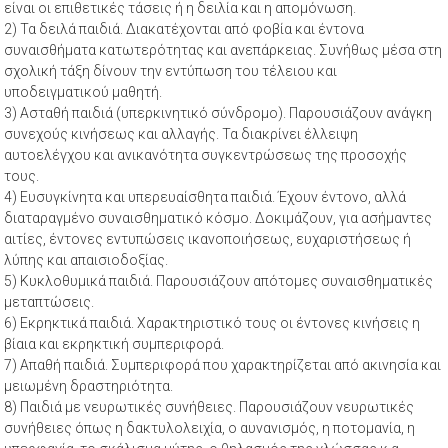
είναι οι επιθετικές τάσεις ή η δειλία και η απομόνωση.
2) Τα δειλά παιδιά. Διακατέχονται από φοβία και έντονα
συναισθήματα κατωτερότητας και ανεπάρκειας. Συνήθως μέσα στη
σχολική τάξη δίνουν την εντύπωση του τέλειου και
υποδειγματικού μαθητή.
3) Ασταθή παιδιά (υπερκινητικό σύνδρομο). Παρουσιάζουν ανάγκη
συνεχούς κινήσεως και αλλαγής. Τα διακρίνει έλλειψη
αυτοελέγχου και ανικανότητα συγκεντρώσεως της προσοχής
τους.
4) Ευσυγκίνητα και υπερευαίσθητα παιδιά. Έχουν έντονο, αλλά
διαταραγμένο συναισθηματικό κόσμο. Δοκιμάζουν, για ασήμαντες
αιτίες, έντονες εντυπώσεις ικανοποιήσεως, ευχαριστήσεως ή
λύπης και απαισιοδοξίας.
5) Κυκλοθυμικά παιδιά. Παρουσιάζουν απότομες συναισθηματικές
μεταπτώσεις.
6) Εκρηκτικά παιδιά. Χαρακτηριστικό τους οι έντονες κινήσεις η
βίαια και εκρηκτική συμπεριφορά.
7) Απαθή παιδιά. Συμπεριφορά που χαρακτηρίζεται από ακινησία και
μειωμένη δραστηριότητα.
8) Παιδιά με νευρωτικές συνήθειες. Παρουσιάζουν νευρωτικές
συνήθειες όπως η δακτυλολειχία, ο αυνανισμός, η ποτομανία, η