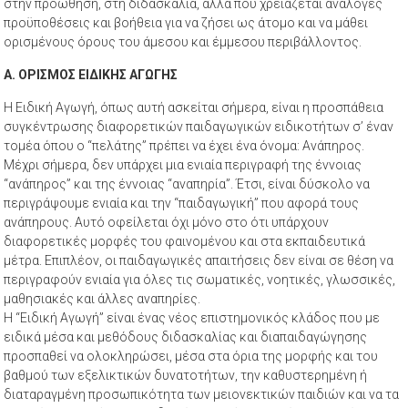
στην προώθηση, στη διδασκαλία, αλλά που χρειάζεται ανάλογες
προϋποθέσεις και βοήθεια για να ζήσει ως άτομο και να μάθει
ορισμένους όρους του άμεσου και έμμεσου περιβάλλοντος.
Α. ΟΡΙΣΜΟΣ ΕΙΔΙΚΗΣ ΑΓΩΓΗΣ
Η Ειδική Αγωγή, όπως αυτή ασκείται σήμερα, είναι η προσπάθεια
συγκέντρωσης διαφορετικών παιδαγωγικών ειδικοτήτων σ’ έναν
τομέα όπου ο “πελάτης” πρέπει να έχει ένα όνομα: Ανάπηρος.
Μέχρι σήμερα, δεν υπάρχει μια ενιαία περιγραφή της έννοιας
“ανάπηρος” και της έννοιας “αναπηρία”. Έτσι, είναι δύσκολο να
περιγράψουμε ενιαία και την “παιδαγωγική” που αφορά τους
ανάπηρους. Αυτό οφείλεται όχι μόνο στο ότι υπάρχουν
διαφορετικές μορφές του φαινομένου και στα εκπαιδευτικά
μέτρα. Επιπλέον, οι παιδαγωγικές απαιτήσεις δεν είναι σε θέση να
περιγραφούν ενιαία για όλες τις σωματικές, νοητικές, γλωσσικές,
μαθησιακές και άλλες αναπηρίες.
Η “Ειδική Αγωγή” είναι ένας νέος επιστημονικός κλάδος που με
ειδικά μέσα και μεθόδους διδασκαλίας και διαπαιδαγώγησης
προσπαθεί να ολοκληρώσει, μέσα στα όρια της μορφής και του
βαθμού των εξελικτικών δυνατοτήτων, την καθυστερημένη ή
διαταραγμένη προσωπικότητα των μειονεκτικών παιδιών και να τα