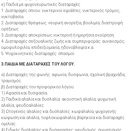
ε) Παιδιά με ψυχονευρωτικές διαταραχές.
1. Διαταραχές ύπνου: νυκτερινοί εφιάλτες, νυκτερινός τρόμος,
νυκτοβασία.
2. Διαταραχές θρέψεως: νευρική ανορεξία, βουλιμία, διαστροφή
ορέξεως.
3. Διαταραχές αποκρίσεως:νυκτερινή ή ημερήσια ενούρηση.
4. Διαταραχές σεξουαλικής ζωής και συμπεριφοράς: αυνανισμός,
ομοφυλοφιλία, επιδειξιομανία, ηδονοβλεψία κ.α.
5. Ψυχοκινητικές διαταραχές: σπασμοί.
3.ΠΑΙΔΙΑ ΜΕ ΔΙΑΤΑΡΑΧΕΣ ΤΟΥ ΛΟΓΟΥ.
α) Διαταραχές της φωνής: αφωνία, δυσφωνία, σχολική βραχνάδα,
τραγισμός.
β) Διαταραχές του προφορικού λόγου.
1) Αφασία και δυσφασία.
2) Παιδικά αλαλία και δυσλαλία: ακουστική αλαλία, ψυχωτική
αλαλία, ψευδοαλαλίες.
3) Ωτογενείς αλαλίες και δυσλαλίες: κωφαλαλία, ψυχογενής
κώφωση και αλαλία, τυφλοκωφαλαλία, βαρηκοϊα και διαταραχές
ομιλίας.
4) Ειδικές δυσλαλίες και δυσφρασίες: ψευδισμός, σιγματισμός,