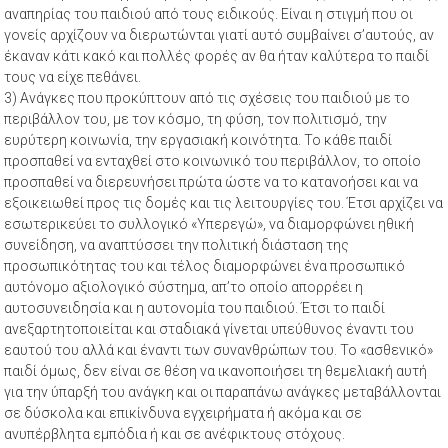
αναπηρίας του παιδιού από τους ειδικούς. Είναι η στιγμή που οι
γονείς αρχίζουν να διερωτώνται γιατί αυτό συμβαίνει σ’αυτούς, αν
έκαναν κάτι κακό και πολλές φορές αν θα ήταν καλύτερα το παιδί
τους να είχε πεθάνει.
3) Ανάγκες που προκύπτουν από τις σχέσεις του παιδιού με το
περιβάλλον του, με τον κόσμο, τη φύση, τον πολιτισμό, την
ευρύτερη κοινωνία, την εργασιακή κοινότητα. Το κάθε παιδί
προσπαθεί να ενταχθεί στο κοινωνικό του περιβάλλον, το οποίο
προσπαθεί να διερευνήσει πρώτα ώστε να το κατανοήσει και να
εξοικειωθεί προς τις δομές και τις λειτουργίες του. Έτσι αρχίζει να
εσωτερικεύει το συλλογικό «Υπερεγώ», να διαμορφώνει ηθική
συνείδηση, να αναπτύσσει την πολιτική διάσταση της
προσωπικότητας του και τέλος διαμορφώνει ένα προσωπικό
αυτόνομο αξιολογικό σύστημα, απ’το οποίο απορρέει η
αυτοσυνειδησία και η αυτονομία του παιδιού. Έτσι το παιδί
ανεξαρτητοποιείται και σταδιακά γίνεται υπεύθυνος έναντι του
εαυτού του αλλά και έναντι των συνανθρώπων του. Το «ασθενικό»
παιδί όμως, δεν είναι σε θέση να ικανοποιήσει τη θεμελιακή αυτή
για την ύπαρξή του ανάγκη και οι παραπάνω ανάγκες μεταβάλλονται
σε δύσκολα και επικίνδυνα εγχειρήματα ή ακόμα και σε
ανυπέρβλητα εμπόδια ή και σε ανέφικτους στόχους.