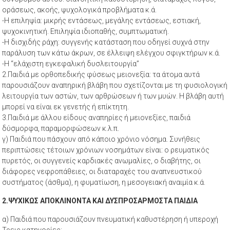
οράσεως, ακοής, ψυχολογικά προβλήματα κ.ά.
-Η επιληψία: μικρής εντάσεως, μεγάλης εντάσεως, εστιακή,
ψυχοκινητική. Επιληψία ιδιοπαθής, συμπτωματική.
-Η δισχιδής ράχη: συγγενής κατάσταση που οδηγεί συχνά στην
παράλυση των κάτω άκρων, σε έλλειψη ελέγχου σφιγκτήρων κ.ά.
-Η “ελάχιστη εγκεφαλική δυσλειτουργία”
2.Παιδιά με ορθοπεδικής φύσεως μειονεξία: τα άτομα αυτά
παρουσιάζουν αναπηρική βλάβη που σχετίζονται με τη φυσιολογική
λειτουργία των αστών, των αρθρώσεων ή των μυών. Η βλάβη αυτή
μπορεί να είναι εκ γενετής ή επίκτητη.
3.Παιδιά με άλλου είδους αναπηρίες ή μειονεξίες, παιδιά
δύσμορφα, παραμορφώσεων κ.λ.π.
γ) Παιδιά που πάσχουν από κάποιο χρόνιο νόσημα. Συνήθεις
περιπτώσεις τέτοιων χρόνιων νοσημάτων είναι: ο ρευματικός
πυρετός, οι συγγενείς καρδιακές ανωμαλίες, ο διαβήτης, οι
διάφορες νεφροπάθειες, οι διαταραχές του αναπνευστικού
συστήματος (άσθμα), η φυματίωση, η μεσογειακή αναιμία κ.ά.
2.ΨΥΧΙΚΩΣ ΑΠΟΚΛΙΝΟΝΤΑ ΚΑΙ ΔΥΣΠΡΟΣΑΡΜΟΣΤΑ ΠΑΙΔΙΑ
α) Παιδιά που παρουσιάζουν πνευματική καθυστέρηση ή υπεροχή
Τρεις κατηγορίες: