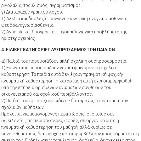
ρινολαλία, τραυλισμός, αγραμματισμός.
γ) Διαταραχές γραπτού λόγου.
1) Αλεξία και δυσλεξία: συγγενής κεντρική αναγνωσιασθένεια,
ψευδοαναγνωσιασθένεια.
2) Αγραφία και δυσγραφία: ψυχοπαιδαγωγικά προβλήματα της
αριστεροχειρίας.
4. ΕΙΔΙΚΕΣ ΚΑΤΗΓΟΡΙΕΣ ΔΥΣΠΡΟΣΑΡΜΟΣΤΩΝ ΠΑΙΔΙΩΝ.
α) Παιδιά που παρουσιάζουν απλή σχολική δυσπροσαρμοστία.
1) Εκείνα που παρουσιάζουν γενικά φαινομενική σχολική
καθυστέρηση: Τα παιδιά αυτά δεν έχουν πραγματική ψυχική-
πνευματική καθυστέρηση. Η κατάσταση αυτή έχει διαμορφωθεί
υπό την επήρεια ορισμένων ανωμάλων συνθηκών του
οικογενειακού και σχολικού περιβάλλοντος.
2) Παιδιά που εμφανίζουν ειδικές διαταραχές στον τομέα των
σχολικών μαθήσεων.
Πρόκειται για μεμονομένες περιπτώσεις, οι οποίες δεν
οφείλονται, τις περισσότερες φορές, σε οργανικά αίτια ή
πνευματική καθυστέρηση του μαθητή, αλλά κυρίως σε
συναισθηματικές διαταραχές που περεμβάλλουν προσκόμματα στη
σκέψη του. Εκδηλώσεις: τραυλισμός, δυσλεξία, δυσχέρειες στην