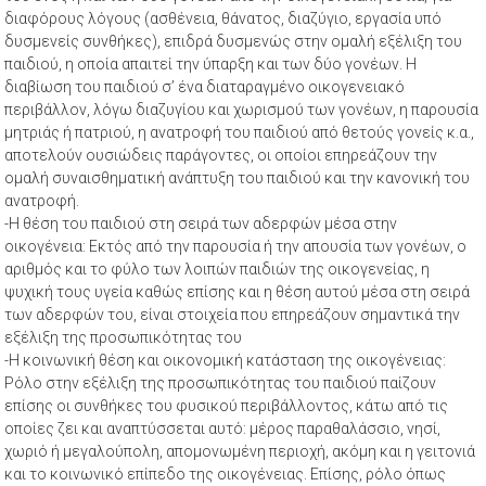
διαφόρους λόγους (ασθένεια, θάνατος, διαζύγιο, εργασία υπό
δυσμενείς συνθήκες), επιδρά δυσμενώς στην ομαλή εξέλιξη του
παιδιού, η οποία απαιτεί την ύπαρξη και των δύο γονέων. Η
διαβίωση του παιδιού σ’ ένα διαταραγμένο οικογενειακό
περιβάλλον, λόγω διαζυγίου και χωρισμού των γονέων, η παρουσία
μητριάς ή πατριού, η ανατροφή του παιδιού από θετούς γονείς κ.α.,
αποτελούν ουσιώδεις παράγοντες, οι οποίοι επηρεάζουν την
ομαλή συναισθηματική ανάπτυξη του παιδιού και την κανονική του
ανατροφή.
-Η θέση του παιδιού στη σειρά των αδερφών μέσα στην
οικογένεια: Εκτός από την παρουσία ή την απουσία των γονέων, ο
αριθμός και το φύλο των λοιπών παιδιών της οικογενείας, η
ψυχική τους υγεία καθώς επίσης και η θέση αυτού μέσα στη σειρά
των αδερφών του, είναι στοιχεία που επηρεάζουν σημαντικά την
εξέλιξη της προσωπικότητας του
-Η κοινωνική θέση και οικονομική κατάσταση της οικογένειας:
Ρόλο στην εξέλιξη της προσωπικότητας του παιδιού παίζουν
επίσης οι συνθήκες του φυσικού περιβάλλοντος, κάτω από τις
οποίες ζει και αναπτύσσεται αυτό: μέρος παραθαλάσσιο, νησί,
χωριό ή μεγαλούπολη, απομονωμένη περιοχή, ακόμη και η γειτονιά
και το κοινωνικό επίπεδο της οικογένειας. Επίσης, ρόλο όπως