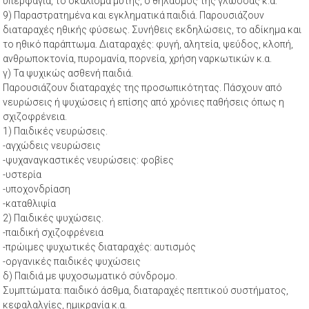
υπερφαγία, το σκάλισμα μύτης, ο θηλασμός της γλώσσας κ.α.
9) Παραστρατημένα και εγκληματικά παιδιά. Παρουσιάζουν
διαταραχές ηθικής φύσεως. Συνήθεις εκδηλώσεις, το αδίκημα και
το ηθικό παράπτωμα. Διαταραχές: φυγή, αλητεία, ψεύδος, κλοπή,
ανθρωποκτονία, πυρομανία, πορνεία, χρήση ναρκωτικών κ.α.
γ) Τα ψυχικώς ασθενή παιδιά.
Παρουσιάζουν διαταραχές της προσωπικότητας. Πάσχουν από
νευρώσεις ή ψυχώσεις ή επίσης από χρόνιες παθήσεις όπως η
σχιζοφρένεια.
1) Παιδικές νευρώσεις.
-αγχώδεις νευρώσεις
-ψυχαναγκαστικές νευρώσεις: φοβίες
-υστερία
-υποχονδρίαση
-καταθλιψία
2) Παιδικές ψυχώσεις.
-παιδική σχιζοφρένεια
-πρώιμες ψυχωτικές διαταραχές: αυτισμός
-οργανικές παιδικές ψυχώσεις
δ) Παιδιά με ψυχοσωματικό σύνδρομο.
Συμπτώματα: παιδικό άσθμα, διαταραχές πεπτικού συστήματος,
κεφαλαλγίες, ημικρανία κ.α.