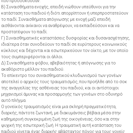
που προσδοκούσαν.
Β) Συναισθήματα ενοχής, επειδή νιώθουν υπεύθυνοι για την
κατάσταση του παιδιού ή διότι απορρίπτουν ή υπερπροστατεύουν
το παιδί. Συναισθήματα απόγνωσης με ενοχή μαζί επειδή
αισθάνονται ανίκανοι να αναθρέψουν, να εκπαιδεύσουν και να
προστατέψουν το παιδί.
Γ) Συναισθηματικές καταστάσεις δυσφορίας και δυσανασχέτησης,
ιδιαίτερα όταν συνοδεύουν το παιδί σε ευρύτερους κοινωνικούς
κύκλους και δέχονται και εσωτερικεύουν τον οίκτο, με τον οποίο
τους συμπεριφέρονται οι άλλοι.
Δ) Συναισθήματα φόβου, αβεβαιότητας ή απόγνωσης για το
ακαθόριστο μέλλον του παιδιού.
Το επίκεντρο του συναισθηματικού κλυδωνισμού των γονέων
αποτελεί ο αρχικός τους τραυματισμός, που προήλθε από το σοκ
της αναγγελίας της ασθένειας του παιδιού, και οι αντίστοιχοι
μηχανισμοί άμυνας και προσαρμογής των γονέων στο οδυνηρό
αυτό πλήγμα.
Ο γονεϊκός τραυματισμός είναι μια σκληρή πραγματικότητα,
διαρκής, πάντοτε ζωντανή, με διακυμάνσεις βέβαια μέσα στην
καθημερινή συγκεκριμένη ζωή της οικογένειας, όσο και στην
ψυχική της εσωτερική ζωή. Η τραυματική αυτή κατάσταση του
παιδιού γίνεται ένας διαρκής αβάσταχτος πόνος για τους γονείς