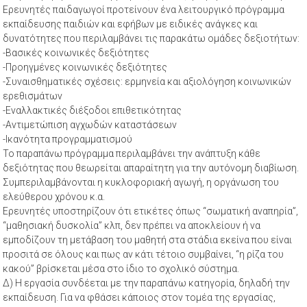
Ερευνητές παιδαγωγοί προτείνουν ένα λειτουργικό πρόγραμμα
εκπαίδευσης παιδιών και εφήβων με ειδικές ανάγκες και
δυνατότητες που περιλαμβάνει τις παρακάτω ομάδες δεξιοτήτων:
-Βασικές κοινωνικές δεξιότητες
-Προηγμένες κοινωνικές δεξιότητες
-Συναισθηματικές σχέσεις: ερμηνεία και αξιολόγηση κοινωνικών
ερεθισμάτων
-Εναλλακτικές διέξοδοι επιθετικότητας
-Αντιμετώπιση αγχωδών καταστάσεων
-Ικανότητα προγραμματισμού
Το παραπάνω πρόγραμμα περιλαμβάνει την ανάπτυξη κάθε
δεξιότητας που θεωρείται απαραίτητη για την αυτόνομη διαβίωση.
Συμπεριλαμβάνονται η κυκλοφοριακή αγωγή, η οργάνωση του
ελεύθερου χρόνου κ.α.
Ερευνητές υποστηρίζουν ότι ετικέτες όπως “σωματική αναπηρία”,
“μαθησιακή δυσκολία” κλπ, δεν πρέπει να αποκλείουν ή να
εμποδίζουν τη μετάβαση του μαθητή στα στάδια εκείνα που είναι
προσιτά σε όλους και πως αν κάτι τέτοιο συμβαίνει, “η ρίζα του
κακού” βρίσκεται μέσα στο ίδιο το σχολικό σύστημα.
Δ) Η εργασία συνδέεται με την παραπάνω κατηγορία, δηλαδή την
εκπαίδευση. Για να φθάσει κάποιος στον τομέα της εργασίας,