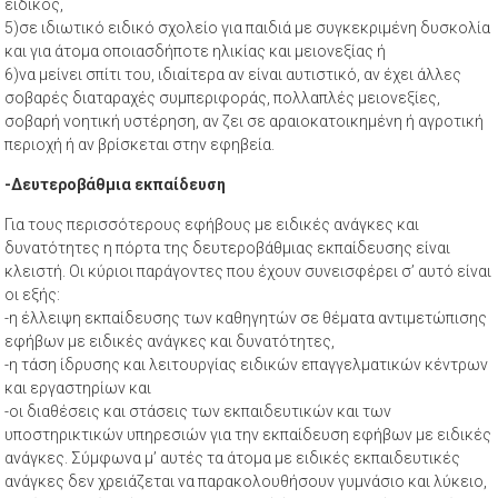
ειδικός,
5)σε ιδιωτικό ειδικό σχολείο για παιδιά με συγκεκριμένη δυσκολία
και για άτομα οποιασδήποτε ηλικίας και μειονεξίας ή
6)να μείνει σπίτι του, ιδιαίτερα αν είναι αυτιστικό, αν έχει άλλες
σοβαρές διαταραχές συμπεριφοράς, πολλαπλές μειονεξίες,
σοβαρή νοητική υστέρηση, αν ζει σε αραιοκατοικημένη ή αγροτική
περιοχή ή αν βρίσκεται στην εφηβεία.
-Δευτεροβάθμια εκπαίδευση
Για τους περισσότερους εφήβους με ειδικές ανάγκες και
δυνατότητες η πόρτα της δευτεροβάθμιας εκπαίδευσης είναι
κλειστή. Οι κύριοι παράγοντες που έχουν συνεισφέρει σ’ αυτό είναι
οι εξής:
-η έλλειψη εκπαίδευσης των καθηγητών σε θέματα αντιμετώπισης
εφήβων με ειδικές ανάγκες και δυνατότητες,
-η τάση ίδρυσης και λειτουργίας ειδικών επαγγελματικών κέντρων
και εργαστηρίων και
-οι διαθέσεις και στάσεις των εκπαιδευτικών και των
υποστηρικτικών υπηρεσιών για την εκπαίδευση εφήβων με ειδικές
ανάγκες. Σύμφωνα μ’ αυτές τα άτομα με ειδικές εκπαιδευτικές
ανάγκες δεν χρειάζεται να παρακολουθήσουν γυμνάσιο και λύκειο,