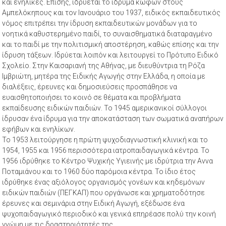
και ενήλικες. Επίσης, ιδρύεται το ίδρυμα κωφών στους
Αμπελόκηπους και τον Ιανουάριο του 1937, ειδικός εκπαιδευτικός
νόμος επιτρέπει την ίδρυση εκπαιδευτικών μονάδων για το
νοητικά καθυστερημένο παιδί, το συναισθηματικά διαταραγμένο
και το παιδί με την πολιτισμική αποστέρηση, καθώς επίσης και την
ίδρυση τάξεων. Ιδρύεται λοιπόν και λειτουργεί το Πρότυπο Ειδικό
Σχολείο. Στην Καισαριανή της Αθήνας, με διευθύντρια τη Ρόζα
Ιμβριώτη, μητέρα της Ειδικής Αγωγής στην Ελλάδα, η οποία με
διαλέξεις, έρευνες και δημοσιεύσεις προσπάθησε να
ευαισθητοποιήσει το κοινό σε θέματα και προβλήματα
εκπαίδευσης ειδικών παιδιών. Το 1945 αμερικανικοί σύλλογοι
ίδρυσαν ένα ίδρυμα για την αποκατάσταση των σωματικά αναπήρων
εφήβων και ενηλίκων.
Το 1953 λειτούργησε η πρώτη ψυχοδιαγνωστική κλινική και το
1954, 1955 και 1956 περισσότερα ιατροπαιδαγωγικά κέντρα. Το
1956 ιδρύθηκε το Κέντρο Ψυχικής Υγιεινής με ιδρύτρια την Αννα
Ποταμιάνου και το 1960 δύο παρόμοια κέντρα. Το ίδιο έτος
ιδρύθηκε ένας αξιόλογος οργανισμός γονέων και κηδεμόνων
ειδικών παιδιών (ΠΕΓΚΑΠ) που οργάνωσε και χρηματοδότησε
έρευνες και σεμινάρια στην Ειδική Αγωγή, εξέδωσε ένα
ψυχοπαιδαγωγικό περιοδικό και γενικά επηρέασε πολύ την κοινή
γνώμη με τις δραστηριότητές της.