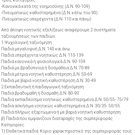
-Κανονικά κατά της νοημοσύνης (Δ.Ν. 90-109)
-Πνευματικώς καθυστερημένα (Δ.Ν. κάτω του 90)
-Πνευματικώς υπερέχοντα (Δ.Ν. 110 και πάνω)
Από άποψη νοητικής εξελίξεως αναφέρουμε 2 συστήματα
ταξινομήσεως των παιδιών.
1.Ψυχολογική ταξινόμηση
Παιδιά μεγαλοφυή Δ.Ν. 140 και άνω
Παιδιά υπερέχοντα νοητικώς Δ.Ν. 110-139
Παιδιά κανονικά ή φυσιολογικά Δ.Ν. 90-109
Παιδιά με βραδύπνοια ή δυσμάθεια Δ.Ν. 70-89
Παιδιά μέτρια νοητική καθυστέρηση Δ.Ν. 50-69
Παιδιά με βαριά νοητική καθυστέρηση Δ.Ν. 30-49
2.Εκπαιδευτική ή παιδαγωγική ταξινόμηση
Παιδιά βραδυμαθή ή δυσμαθή Δ.Ν. 80-90
Παιδιά εκπαιδεύσιμα νοητικώς καθυστερημένα Δ.Ν. 50/55- 75/79
Παιδιά ασκήσιμα νοητικώς καθυστερημένα Δ.Ν. 30/35- 50/55
Παιδιά πλήρως εξαρτώμενα ή με βαριά νοητική καθυστέρηση.
β) Παιδιά που εμφανίζουν διαταραχές της συμπεριφοράς.
Κατηγορίες:
1) Επιθετικά παιδιά. Κύριο χαρακτηριστικό της συμπεριφοράς τους