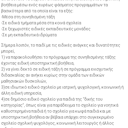
βοήθεια μέσω ενός ευρέως φάσματος προγραμμάτων τα
βασικότερα από τα οποία είναι τα εξής:
-Μέσα στη συνηθισμένη τάξη
-Σε ειδικά τμήματα μέσα στα κοινά σχολεία
-Σε ξεχωριστές ειδικές εκπαιδευτικές μονάδες
-Σε μη εκπαιδευτικά ιδρύματα
Σήμερα λοιπόν, το παιδί με τις ειδικές ανάγκες και δυνατότητες
μπορεί,
1) να παρακολουθήσει το πρόγραμμα της συνηθισμένης τάξης
έχοντας ειδική υποστηρικτική βοήθεια,
2) να γίνει δεκτό σε ειδική τάξη ή σε πρόγραμμα ενισχυτικής
διδασκαλίας αν ανήκει κυρίως στην ομάδα των ειδικών
μαθησιακών δυσκολιών,
3)σε ιδιωτικό ειδικό σχολείο με ιατρική, ψυχολογική, κοινωνική ή
άλλη ειδική υπηρεσία,
4)σε δημόσιο ειδικό σχολείο για παιδιά της “δικής του
κατηγορίας”, όπως είναι για παράδειγμα το σχολείο για νοητικά
καθυστερημένα παιδιά ή το σχολείο για κωφά παιδιά και με
υποστηρικτική βοήθεια αν βέβαια υπάρχει στο συγκεκριμένο
σχολείο σχολική ψυχολόγος, κοινωνική λειτουργός ή άλλος