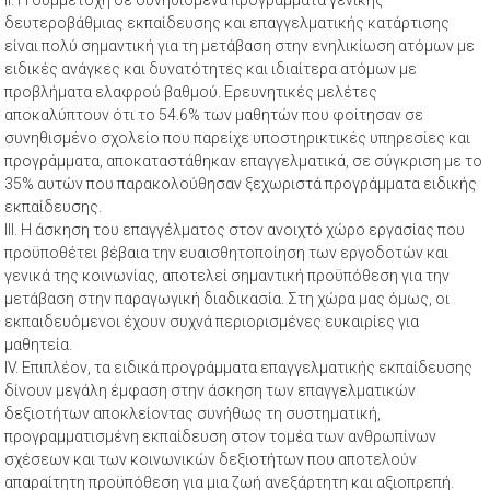
δευτεροβάθμιας εκπαίδευσης και επαγγελματικής κατάρτισης
είναι πολύ σημαντική για τη μετάβαση στην ενηλικίωση ατόμων με
ειδικές ανάγκες και δυνατότητες και ιδιαίτερα ατόμων με
προβλήματα ελαφρού βαθμού. Ερευνητικές μελέτες
αποκαλύπτουν ότι το 54.6% των μαθητών που φοίτησαν σε
συνηθισμένο σχολείο που παρείχε υποστηρικτικές υπηρεσίες και
προγράμματα, αποκαταστάθηκαν επαγγελματικά, σε σύγκριση με το
35% αυτών που παρακολούθησαν ξεχωριστά προγράμματα ειδικής
εκπαίδευσης.
III. Η άσκηση του επαγγέλματος στον ανοιχτό χώρο εργασίας που
προϋποθέτει βέβαια την ευαισθητοποίηση των εργοδοτών και
γενικά της κοινωνίας, αποτελεί σημαντική προϋπόθεση για την
μετάβαση στην παραγωγική διαδικασία. Στη χώρα μας όμως, οι
εκπαιδευόμενοι έχουν συχνά περιορισμένες ευκαιρίες για
μαθητεία.
IV. Επιπλέον, τα ειδικά προγράμματα επαγγελματικής εκπαίδευσης
δίνουν μεγάλη έμφαση στην άσκηση των επαγγελματικών
δεξιοτήτων αποκλείοντας συνήθως τη συστηματική,
προγραμματισμένη εκπαίδευση στον τομέα των ανθρωπίνων
σχέσεων και των κοινωνικών δεξιοτήτων που αποτελούν
απαραίτητη προϋπόθεση για μια ζωή ανεξάρτητη και αξιοπρεπή.