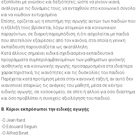
εξοπλίσει με γνώσεις και δεξιότητες, ώστε να γίνουν ικανά,
ανάλογα με τις δυνάμεις τους, να ενταχθούν στο κοινωνικό σύνολο
και να νιώθουν ευτυχισμένα.
Επίσης, ορίζεται ως η επιστήμη της αγωγής αυτών των παιδιών που
η εξέλιξή τους βρίσκεται, λόγω ατομικών και κοινωνικών
παραγόντων, σε διαρκή παρεμπόδιση, ή ότι ασχολείται με παιδιά
που αποτελούν εξαιρέσεις από τον κανόνα, στα οποία η γενική
εκπαίδευση παρουσιάζεται ως ακατάλληλη.
Κατά άλλους σημαίνει ειδικά σχεδιασμένα εκπαιδευτικά
προγράμματα συμπεριλαμβανομένων των μαθημάτων φυσικής
αισθητικής και κοινωνικής αγωγής, προσαρμοσμένα στα ιδιαίτερα
χαρακτηριστικά, τις ικανότητες και τις δυσκολίες του παιδιού.
Παρέχεται κατά προτίμηση μέσα στην κανονική τάξη ή, αν αυτό δεν
ικανοποιεί επαρκώς τις ανάγκες του μαθητή, μέσα σε κέντρο
ειδικής αγωγής, σε νοσοκομείο, σε σπίτι ή αλλού για όσο διάστημα
και όσο προβλέπει η συνεχείς αξιολόγηση του παιδιού.
Β. Κύριοι εκπρόσωποι την ειδικής αγωγής
-Ο Jean Itard.
-Ο Edouard Seguin.
-Ο Alfred Binet.