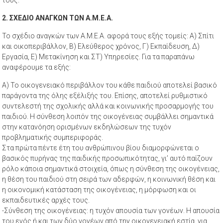
2. ΣΧΕΔΙΟ ΑΝΑΓΚΩΝ ΤΩΝ Α.Μ.Ε.Α.
Το σχέδιο αναγκών των Α.Μ.Ε.Α. αφορά τους εξής τομείς: Α) Σπίτι
και οικοπεριβάλλον, Β) Ελεύθερος χρόνος, Γ) Εκπαίδευση, Δ)
Εργασία, Ε) Μετακίνηση και ΣΤ) Υπηρεσίες. Για τα παραπάνω
αναφέρουμε τα εξής:
Α) Το οικογενειακό περιβάλλον του κάθε παιδιού αποτελεί βασικό
παράγοντα της όλης εξέλιξής του. Επίσης, αποτελεί ρυθμιστικό
συντελεστή της σχολικής αλλά και κοινωνικής προσαρμογής του
παιδιού. Η σύνθεση λοιπόν της οικογένειας συμβάλλει σημαντικά
στην κατανόηση ορισμένων εκδηλώσεων της τυχόν
προβληματικής συμπεριφοράς.
Στα πρώτα πέντε έτη του ανθρώπινου βίου διαμορφώνεται ο
βασικός πυρήνας της παιδικής προσωπικότητας, γι’ αυτό παίζουν
ρόλο κάποια σημαντικά στοιχεία, όπως η σύνθεση της οικογένειας,
η θέση του παιδιού στη σειρά των αδερφών, η κοινωνική θέση και
η οικονομική κατάσταση της οικογένειας, η μόρφωση και οι
εκπαιδευτικές αρχές τους.
-Σύνθεση της οικογένειας: η τυχόν απουσία των γονέων. Η απουσία
του ενός ή και των δύο γονέων από την οικογενειακή εστία, για