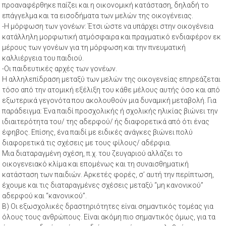
προαναφέρθηκε παίζει και η οικονομική κατάσταση, δηλαδή το
επάγγελμα και τα εισοδήματα των μελών της οικογένειας.
-Η μόρφωση των γονέων: Έτσι ώστε να υπάρχει στην οικογένεια
κατάλληλη μορφωτική ατμόσφαιρα και πραγματικό ενδιαφέρον εκ
μέρους των γονέων για τη μόρφωση και την πνευματική
καλλιέργεια του παιδιού.
-Οι παιδευτικές αρχές των γονέων.
Η αλληλεπίδραση μεταξύ των μελών της οικογενείας επηρεάζεται
τόσο από την ατομική εξέλιξη του κάθε μέλους αυτής όσο και από
εξωτερικά γεγονότα που ακολουθούν μια δυναμική μεταβολή. Για
παράδειγμα: Ένα παιδί προσχολικής ή σχολικής ηλικίας βιώνει την
ιδιαιτερότητα του/ της αδερφού/ ής διαφορετικά από ότι ένας
έφηβος. Επίσης, ένα παιδί με ειδικές ανάγκες βιώνει πολύ
διαφορετικά τις σχέσεις με τους φίλους/ αδέρφια.
Μια διαταραγμένη σχέση, π.χ. του ζευγαριού αλλάζει το
οικογενειακό κλίμα και επομένως και τη συναισθηματική
κατάσταση των παιδιών. Αρκετές φορές, σ’ αυτή την περίπτωση,
έχουμε και τις διαταραγμένες σχέσεις μεταξύ “μη κανονικού”
αδερφού και “κανονικού”.
Β) Οι εξωσχολικές δραστηριότητες είναι σημαντικός τομέας για
όλους τους ανθρώπους. Είναι ακόμη πιο σημαντικός όμως, για τα