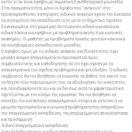
εκτός κι αν είναι έφηβοι με σωματική ή αισθητηριακή μειονεξία.
Στην πραγματικότητα, μόνο οι έφηβοι που “ανήκουν” στις
προαναφερθείσες κατηγορίες ειδικών αναγκών έχουν την ευκαιρία
να συνεχίσουν την εκπαίδευσή τους μετά το δημοτικό σχολείο.
Συγκεκριμένα, στη χώρα μας λειτουργούν ειδικά γυμνάσια και
ειδικά λύκεια για εφήβους με προβλήματα ακοής ή με κινητικές
αναπηρίες. Οι μαθητές με προβλήματα όρασης φοιτούν κανονικά
σε συνηθισμένες εκπαιδευτικές μονάδες.
Ο έφηβος όμως με τις ειδικές ανάγκες και δυνατότητες έχει
μεγάλη ανάγκη επαγγελματικού προσανατολισμού,
συμβουλευτικής και καθοδήγησης σε ότι έχει σχέση με τα
επαγγελματικά του σχέδια, προβλήματα και φιλοδοξίες. Ο ειδικός
σύμβουλος θα τον βοηθήσει να γνωρίσει σε βάθος τον εαυτό του,
να δεχτεί τους περιορισμούς του, να αξιολογήσει τις ικανότητες
και τα ενδιαφέροντά του και να δει πως αυτά τα χαρακτηριστικά
σχετίζονται με τον κόσμο της εργασίας. Θα τον βοηθήσει να
επιλέξει τον κατάλληλο επαγγελματικό στόχο και να λύσει ή να
μειώσει προσωπικά και κοινωνικά προβλήματα που επηρεάζουν
την επαγγελματική εκπαίδευση, την επαγγελματική αποκατάσταση
και προσαρμογή.
-Ειδική επαγγελματική εκπαίδευση
Στην Ελλάδα σήμερα, η ειδική επαγγελματική σχολή και το