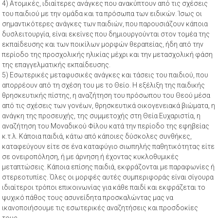
4) Ατομικές, ιδιαίτερες ανάγκες που ανακύπτουν από τις σχέσεις
του παιδιού με την ομάδα και τα πρόσωπα των ειδικών. Ίσως οι
σημαντικότερες ανάγκες των παιδιών, που παρουσιάζουν κάποια
δυσλειτουργία, είναι εκείνες που δημιουργούνται στον τομέα της
εκπαίδευσης και των ποικίλων μορφών θεραπείας, ήδη από την
περίοδο της προσχολικής ηλικίας μέχρι και την μετασχολική φάση
της επαγγελματικής εκπαίδευσης.
5) Εσωτερικές μεταφυσικές ανάγκες και τάσεις του παιδιού, που
απορρέουν από τη σχέση του με το Θείο. Η εξέλιξη της παιδικής
θρησκευτικής πίστης, η αναζήτηση του πρόσωπου του Θεού μέσα
από τις σχέσεις των γονέων, θρησκευτικά οικογενειακά βιώματα, η
ανάγκη της προσευχής, της συμμετοχής στη Θεία Ευχαριστία, η
αναζήτηση του Μοναδικού Φίλου κατά την περίοδο της εφηβείας
κ.τ.λ. Κάποια παιδιά, κάτω από κάποιες δύσκολες συνθήκες,
καταφεύγουν είτε σε ένα καταφύγιο σιωπηλής παθητικότητας είτε
σε ονειροπόληση, ή με άρνηση ή έχοντας κυκλοθυμικές
μεταπτώσεις. Κάποια επίσης παιδιά, εκφράζονται με παραφωνίες ή
στερεοτυπίες. Όλες οι μορφές αυτές συμπεριφοράς είναι σίγουρα
ιδιαίτεροι τρόποι επικοινωνίας για κάθε παιδί και εκφράζεται το
ψυχικό πάθος τους ασυνείδητα προσκαλώντας μας να
ικανοποιήσουμε τις εσωτερικές αναζητήσεις και προσδοκίες
τους.