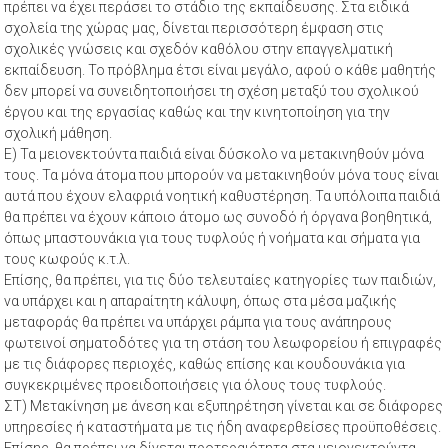
πρέπει να έχει περάσει το στάδιο της εκπαίδευσης. Στα ειδικά
σχολεία της χώρας μας, δίνεται περισσότερη έμφαση στις
σχολικές γνώσεις και σχεδόν καθόλου στην επαγγελματική
εκπαίδευση. Το πρόβλημα έτσι είναι μεγάλο, αφού ο κάθε μαθητής
δεν μπορεί να συνειδητοποιήσει τη σχέση μεταξύ του σχολικού
έργου και της εργασίας καθώς και την κινητοποίηση για την
σχολική μάθηση.
Ε) Τα μειονεκτούντα παιδιά είναι δύσκολο να μετακινηθούν μόνα
τους. Τα μόνα άτομα που μπορούν να μετακινηθούν μόνα τους είναι
αυτά που έχουν ελαφριά νοητική καθυστέρηση. Τα υπόλοιπα παιδιά
θα πρέπει να έχουν κάποιο άτομο ως συνοδό ή όργανα βοηθητικά,
όπως μπαστουνάκια για τους τυφλούς ή νοήματα και σήματα για
τους κωφούς κ.τ.λ.
Επίσης, θα πρέπει, για τις δύο τελευταίες κατηγορίες των παιδιών,
να υπάρχει και η απαραίτητη κάλυψη, όπως στα μέσα μαζικής
μεταφοράς θα πρέπει να υπάρχει ράμπα για τους ανάπηρους
φωτεινοί σηματοδότες για τη στάση του λεωφορείου ή επιγραφές
με τις διάφορες περιοχές, καθώς επίσης και κουδουνάκια για
συγκεκριμένες προειδοποιήσεις για όλους τους τυφλούς.
ΣΤ) Μετακίνηση με άνεση και εξυπηρέτηση γίνεται και σε διάφορες
υπηρεσίες ή καταστήματα με τις ήδη αναφερθείσες προϋποθέσεις.
Επίσης, θα πρέπει να δίνεται προτεραιότητα στα μειονεκτούντα