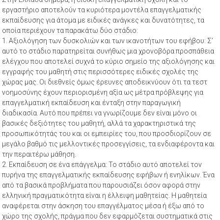
εργαστήριο αποτελούν τα κυριότερα μοντέλα επαγγελματικής
εκπαίδευσης για άτομα με ειδικές ανάγκες και δυνατότητες, τα
οποία περιέχουν τα παρακάτω δύο στάδιο:
1. Αξιολόγηση των δυσκολιών και των ικανοτήτων του εφήβου: Σ’
αυτό το στάδιο παρατηρείται συνήθως μια χρονοβόρα προσπάθεια
ελέγχου που αποτελεί συχνά το κύριο σημείο της αξιολόγησης και
εγγραφής του μαθητή στις περισσότερες ειδικές σχολές της
χώρας μας. Οι διεθνείς όμως έρευνες αποδεικνύουν ότι τα τεστ
νοημοσύνης έχουν περιορισμένη αξία ως μέτρα πρόβλεψης για
επαγγελματική εκπαίδευση και ένταξη στην παραγωγική
διαδικασία. Αυτό που πρέπει να γνωρίζουμε δεν είναι μόνο οι
βασικές δεξιότητες του μαθητή, αλλά τα χαρακτηριστικά της
προσωπικότητάς του και οι εμπειρίες του, που προσδιορίζουν σε
μεγάλο βαθμό τις μελλοντικές προσεγγίσεις, τα ενδιαφέροντα και
την περαιτέρω μάθηση.
2. Εκπαίδευση σε ένα επάγγελμα: Το στάδιο αυτό αποτελεί τον
πυρήνα της επαγγελματικής εκπαίδευσης εφήβων ή ενηλίκων. Ένα
από τα βασικά προβλήματα που παρουσιάζει όσον αφορά στην
ελληνική πραγματικότητα είναι η έλλειψη μαθητείας. Η μαθητεία
αναφέρεται στην άσκηση του επαγγέλματος μέσα ή έξω από το
χώρο της σχολής, πράγμα που δεν εφαρμόζεται συστηματικά στις