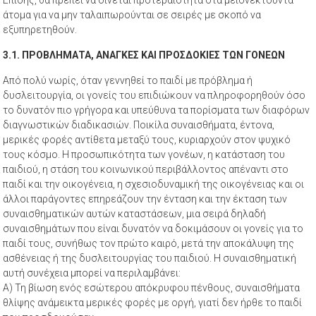
άτομα για να μην ταλαιπωρούνται σε σειρές με σκοπό να
εξυπηρετηθούν.
3.1. ΠΡΟΒΛΗΜΑΤΑ, ΑΝΑΓΚΕΣ ΚΑΙ ΠΡΟΣΔΟΚΙΕΣ ΤΩΝ ΓΟΝΕΩΝ
Από πολύ νωρίς, όταν γεννηθεί το παιδί με πρόβλημα ή
δυσλειτουργία, οι γονείς του επιδιώκουν να πληροφορηθούν όσο
το δυνατόν πιο γρήγορα και υπεύθυνα τα πορίσματα των διαφόρων
διαγνωστικών διαδικασιών. Ποικίλα συναισθήματα, έντονα,
μερικές φορές αντίθετα μεταξύ τους, κυριαρχούν στον ψυχικό
τους κόσμο. Η προσωπικότητα των γονέων, η κατάσταση του
παιδιού, η στάση του κοινωνικού περιβάλλοντος απέναντι στο
παιδί και την οικογένεια, η σχεσιοδυναμική της οικογένειας και οι
άλλοι παράγοντες επηρεάζουν την ένταση και την έκταση των
συναισθηματικών αυτών καταστάσεων, μια σειρά δηλαδή
συναισθημάτων που είναι δυνατόν να δοκιμάσουν οι γονείς για το
παιδί τους, συνήθως τον πρώτο καιρό, μετά την αποκάλυψη της
ασθένειας ή της δυσλειτουργίας του παιδιού. Η συναισθηματική
αυτή συνέχεια μπορεί να περιλαμβάνει:
Α) Τη βίωση ενός εσώτερου απόκρυφου πένθους, συναισθήματα
θλίψης ανάμεικτα μερικές φορές με οργή, γιατί δεν ήρθε το παιδί