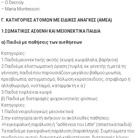
– O Decroly.
– Maria Montessori.
Γ. ΚΑΤΗΓΟΡΙΕΣ ΑΤΟΜΩΝ ΜΕ ΕΙΔΙΚΕΣ ΑΝΑΓΚΕΣ (ΑΜΕΑ)
1.ΣΩΜΑΤΙΚΩΣ ΑΣΘΕΝΗ ΚΑΙ ΜΕΙΟΝΕΚΤΙΚΑ ΠΑΙΔΙΑ
α) Παιδιά με παθήσεις των αισθήσεων
Κατηγορίες:
1.Παιδιά μειονεκτικής ακοής (κωφά, κωφάλαλα, βαρήκοα)
2.Παιδιά με ελαττωματική όραση (τυφλά, εκ γενετής ή μετά τη
γέννηση, παιδιά που παρουσιάζουν μεγάλου βαθμού μυωπία,
πρεσβυωπία, αστιγματισμό, θόλωση κερατοειδούς, στραβισμό ή
αλληθωρισμό, νυσταγμό, καταρράκτη κ.ά.)
3.Παιδιά τυφλά και κωφά
β) Παιδιά με διαταραχές ψυχοκινητικής φύσεως
Κατηγορίες:
1.Παιδιά νευρολογικώς μειονεκτικά
Στην κατηγορία αυτή ανήκουν οι ακόλουθες παθήσεις:
-Η εγκεφαλική παράλυση ή “ασθένεια του Little” (σπαστικά παιδιά).
Τα παιδιά με εγκεφαλική παράλυση (παραπληγία). Συμπτώματα του
συνδρόμου αυτού: διανοητική καθυστέρηση, διαταραχές λόγου,