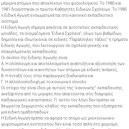
μέριμνα ατόμων που αποκλίνουν του φυσιολογικού. Το 1980 και
1981 διορίστηκαν οι πρώτοι Καθηγητές Ειδικών Σχολείων. Το 1985
η Ειδική Αγωγή ενσωματώνεται στο κανονικό εκπαιδευτικό
σύστημα.
Η Ειδική Αγωγή σήμερα ασκείται σε αυτοτελείς εκπαιδευτικές
μονάδες, τα ονομαζόμενα “Ειδικά Σχολεία”, όλων των βαθμίδων,
δημόσια και ιδιωτικά και σε ειδικές “Παράλληλες τάξεις” ή τμήματα
Ειδικής Αγωγής, που λειτουργούν σε σχολεία γενικής και
επαγγελματικής εκπαίδευσης.
Οι σκοποί της Ειδικής Αγωγής είναι:
Α. Η ολόπλευρη και αποτελεσματική ανάπτυξη και αξιοποίηση των
δυνατοτήτων και ικανοτήτων των ατόμων με ειδικές ανάγκες,
Β. Η ένταξή τους στην παραγωγική διαδικασία και
Γ. Η αλληλοϋποδοχή με το κοινωνικό σύνολο.
Οι στόχοι της είναι ίδιοι με αυτούς της “κανονικής” εκπαίδευσης,
ανεξάρτητα από τις μορφές που απαιτούνται στις διάφορες
παιδαγωγικές καταστάσεις. Γι’ αυτόν τον λόγο δεν πρέπει να
θεωρείται ξεχωριστός κλάδος της εκπαίδευσης που εξυπηρετεί
μια ειδική ομάδα παιδιών.
Η Ειδική Αγωγή πρέπει να αφορά το άτομο ως μια κοινωνικο-
ψυχοσωματική ενότητα που δεν είναι τόσο απλή στο χειρισμό,