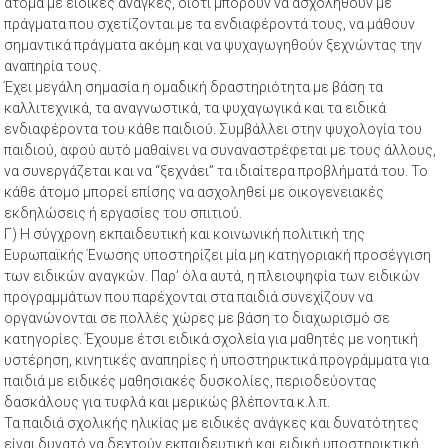
άτομα με ειδικές ανάγκες, διότι μπορούν να ασχοληθούν με
πράγματα που σχετίζονται με τα ενδιαφέροντά τους, να μάθουν
σημαντικά πράγματα ακόμη και να ψυχαγωγηθούν ξεχνώντας την
αναπηρία τους.
Έχει μεγάλη σημασία η ομαδική δραστηριότητα με βάση τα
καλλιτεχνικά, τα αναγνωστικά, τα ψυχαγωγικά και τα ειδικά
ενδιαφέροντα του κάθε παιδιού. Συμβάλλει στην ψυχολογία του
παιδιού, αφού αυτό μαθαίνει να συναναστρέφεται με τους άλλους,
να συνεργάζεται και να “ξεχνάει” τα ιδιαίτερα προβλήματά του. Το
κάθε άτομο μπορεί επίσης να ασχοληθεί με οικογενειακές
εκδηλώσεις ή εργασίες του σπιτιού.
Γ) Η σύγχρονη εκπαιδευτική και κοινωνική πολιτική της
Ευρωπαϊκής Ένωσης υποστηρίζει μία μη κατηγοριακή προσέγγιση
των ειδικών αναγκών. Παρ’ όλα αυτά, η πλειοψηφία των ειδικών
προγραμμάτων που παρέχονται στα παιδιά συνεχίζουν να
οργανώνονται σε πολλές χώρες με βάση το διαχωρισμό σε
κατηγορίες. Έχουμε έτσι ειδικά σχολεία για μαθητές με νοητική
υστέρηση, κινητικές αναπηρίες ή υποστηρικτικά προγράμματα για
παιδιά με ειδικές μαθησιακές δυσκολίες, περιοδεύοντας
δασκάλους για τυφλά και μερικώς βλέποντα κ.λ.π.
Τα παιδιά σχολικής ηλικίας με ειδικές ανάγκες και δυνατότητες
είναι δυνατό να δεχτούν εκπαιδευτική και ειδική υποστηρικτική