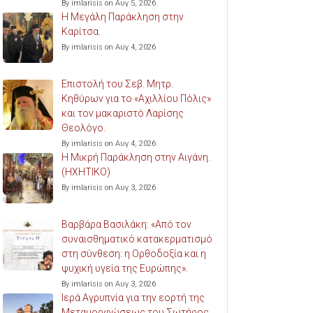
By imlarisis on Αυγ 5, 2026
Η Μεγάλη Παράκληση στην
Καρίτσα.
By imlarisis on Αυγ 4, 2026
Επιστολή του Σεβ. Μητρ.
Κηθύρων για το «Αχιλλίου Πόλις»
και τον μακαριστό Λαρίσης
Θεολόγο.
By imlarisis on Αυγ 4, 2026
Η Μικρή Παράκληση στην Αιγάνη.
(ΗΧΗΤΙΚΟ)
By imlarisis on Αυγ 3, 2026
Βαρβάρα Βασιλάκη: «Από τον
συναισθηματικό κατακερματισμό
στη σύνθεση: η Ορθοδοξία και η
ψυχική υγεία της Ευρώπης».
By imlarisis on Αυγ 3, 2026
Ιερά Αγρυπνία για την εορτή της
Μεταμορφώσεως του Σωτήρος