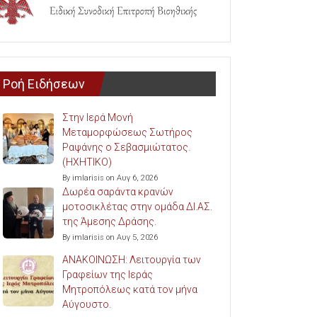
Ροή Ειδήσεων
Στην Ιερά Μονή
Μεταμορφώσεως Σωτήρος
Ραψάνης ο Σεβασμιώτατος.
(ΗΧΗΤΙΚΟ)
By imlarisis on Αυγ 6, 2026
Δωρέα σαράντα κρανών
μοτοσικλέτας στην ομάδα ΔΙ.ΑΣ.
της Άμεσης Δράσης.
By imlarisis on Αυγ 5, 2026
ΑΝΑΚΟΙΝΩΣΗ: Λειτουργία των
Γραφείων της Ιεράς
Μητροπόλεως κατά τον μήνα
Αύγουστο.