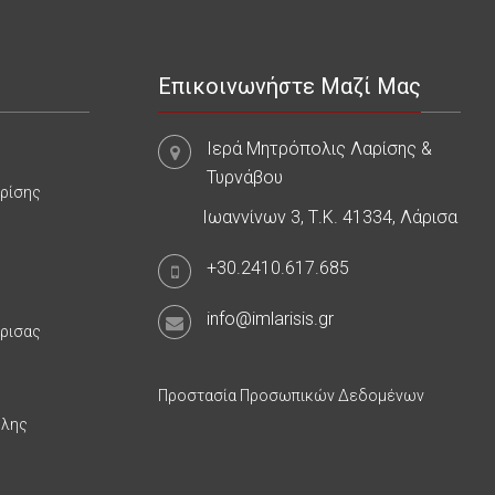
Επικοινωνήστε Μαζί Μας
Ιερά Μητρόπολις Λαρίσης &
Τυρνάβου
αρίσης
Ιωαννίνων 3, Τ.Κ. 41334, Λάρισα
+30.2410.617.685
info@imlarisis.gr
άρισας
Προστασία Προσωπικών Δεδομένων
υλης